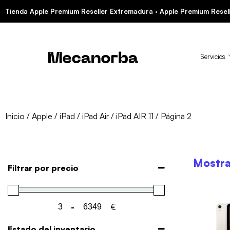
Tienda Apple Premium Reseller Extremadura · Apple Premium Resell
Servicios
Inicio
/
Apple
/
iPad
/
iPad Air
/
iPad AIR 11
/ Página 2
Mostra
Filtrar por precio
-
€
Minimum Price
Maximum Price
Estado del inventario