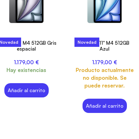
Novedad
Novedad
Pad Air 11" M4 512GB Gris
iPad Air 11" M4 512GB
espacial
Azul
1.179,00
€
1.179,00
€
Hay existencias
Producto actualmente
no disponible. Se
puede reservar.
Añadir al carrito
Añadir al carrito