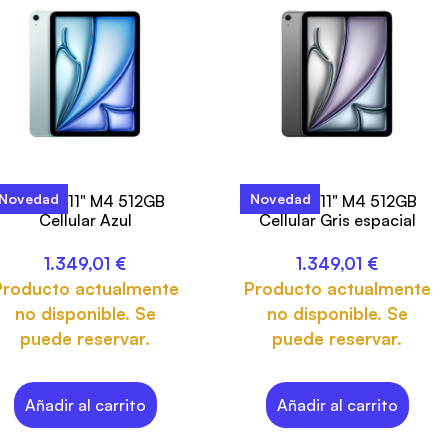
Novedad
Novedad
iPad Air 11" M4 512GB
iPad Air 11" M4 512GB
Cellular Azul
Cellular Gris espacial
1.349,01
€
1.349,01
€
Producto actualmente
Producto actualmente
no disponible. Se
no disponible. Se
puede reservar.
puede reservar.
Añadir al carrito
Añadir al carrito