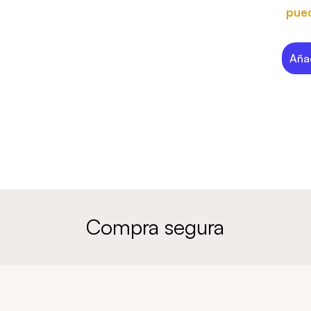
pued
Añad
Compra segura