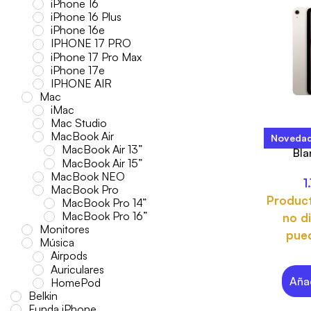
iPhone 16
iPhone 16 Plus
iPhone 16e
IPHONE 17 PRO
iPhone 17 Pro Max
iPhone 17e
IPHONE AIR
Mac
iMac
Mac Studio
MacBook Air
Noveda
iPad A
MacBook Air 13”
Bla
MacBook Air 15”
MacBook NEO
1
MacBook Pro
Produc
MacBook Pro 14”
MacBook Pro 16”
no di
Monitores
pued
Música
Airpods
Auriculares
Añad
HomePod
Belkin
Funda iPhone