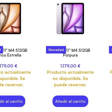
d
Novedad
ir 11" M4 512GB
iPad Air 11" M4 512GB
nco Estrella
Púrpura
.179,00
€
1.179,00
€
to actualmente
Producto actualmente
sponible. Se
no disponible. Se
e reservar.
puede reservar.
ir al carrito
Añadir al carrito