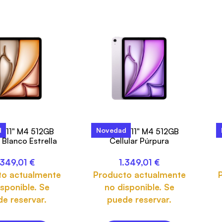
d
Novedad
ir 11" M4 512GB
iPad Air 11" M4 512GB
r Blanco Estrella
Cellular Púrpura
.349,01
€
1.349,01
€
to actualmente
Producto actualmente
sponible. Se
no disponible. Se
e reservar.
puede reservar.