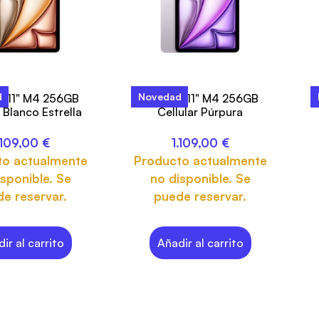
d
Novedad
ir 11" M4 256GB
iPad Air 11" M4 256GB
i
r Blanco Estrella
Cellular Púrpura
.109,00
€
1.109,00
€
to actualmente
Producto actualmente
sponible. Se
no disponible. Se
e reservar.
puede reservar.
ir al carrito
Añadir al carrito