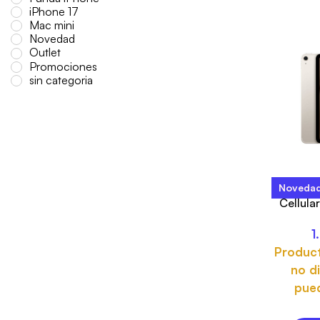
iPhone 17
Mac mini
Novedad
Outlet
Promociones
sin categoria
Noveda
iPad A
Cellula
1
Produc
no di
pued