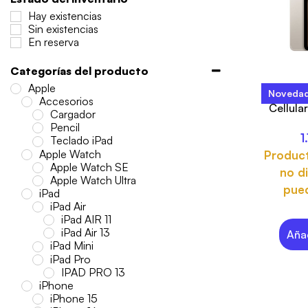
Hay existencias
Sin existencias
En reserva
Categorías del producto
Apple
Noveda
iPad A
Accesorios
Cellula
Cargador
Pencil
1
Teclado iPad
Apple Watch
Produc
Apple Watch SE
no di
Apple Watch Ultra
pued
iPad
iPad Air
iPad AIR 11
iPad Air 13
Añad
iPad Mini
iPad Pro
IPAD PRO 13
iPhone
iPhone 15