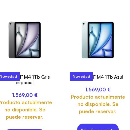
Novedad
Novedad
iPad Air 11" M4 1Tb Gris
iPad Air 11" M4 1Tb Azul
espacial
1.569,00
€
1.569,00
€
Producto actualmente
Producto actualmente
no disponible. Se
no disponible. Se
puede reservar.
puede reservar.