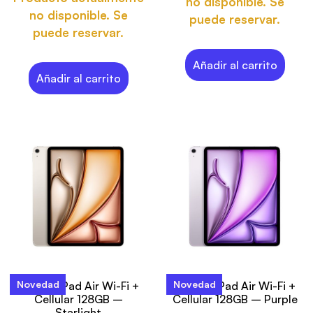
no disponible. Se
no disponible. Se
puede reservar.
puede reservar.
Añadir al carrito
Añadir al carrito
Novedad
Novedad
13-inch iPad Air Wi-Fi +
13-inch iPad Air Wi-Fi +
Cellular 128GB –
Cellular 128GB – Purple
Starlight