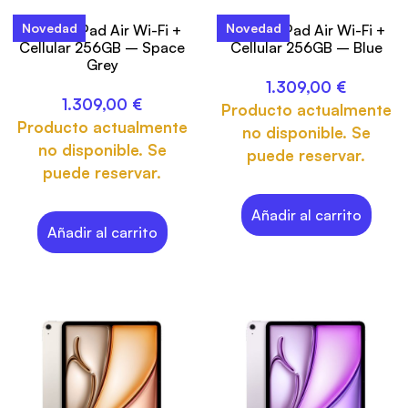
Novedad
Novedad
13-inch iPad Air Wi-Fi +
13-inch iPad Air Wi-Fi +
Cellular 256GB – Space
Cellular 256GB – Blue
Grey
1.309,00
€
1.309,00
€
Producto actualmente
Producto actualmente
no disponible. Se
no disponible. Se
puede reservar.
puede reservar.
Añadir al carrito
Añadir al carrito