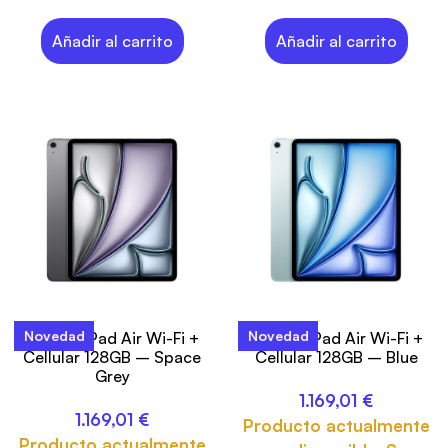
Añadir al carrito
Añadir al carrito
Novedad
Novedad
13-inch iPad Air Wi-Fi +
13-inch iPad Air Wi-Fi +
Cellular 128GB – Space
Cellular 128GB – Blue
Grey
1.169,01
€
1.169,01
€
Producto actualmente
Producto actualmente