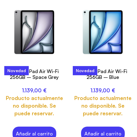
Novedad
Novedad
13-inch iPad Air Wi-Fi
13-inch iPad Air Wi-Fi
256GB – Space Grey
256GB – Blue
1.139,00
€
1.139,00
€
Producto actualmente
Producto actualmente
no disponible. Se
no disponible. Se
puede reservar.
puede reservar.
Añadir al carrito
Añadir al carrito