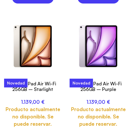
Novedad
Novedad
13-inch iPad Air Wi-Fi
13-inch iPad Air Wi-Fi
256GB – Starlight
256GB – Purple
1.139,00
€
1.139,00
€
Producto actualmente
Producto actualmente
no disponible. Se
no disponible. Se
puede reservar.
puede reservar.