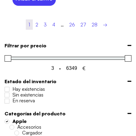
1
2
3
4
…
26
27
28
→
Filtrar por precio
-
€
Minimum Price
Maximum Price
Estado del inventario
Hay existencias
Sin existencias
En reserva
Categorías del producto
Apple
Accesorios
Cargador