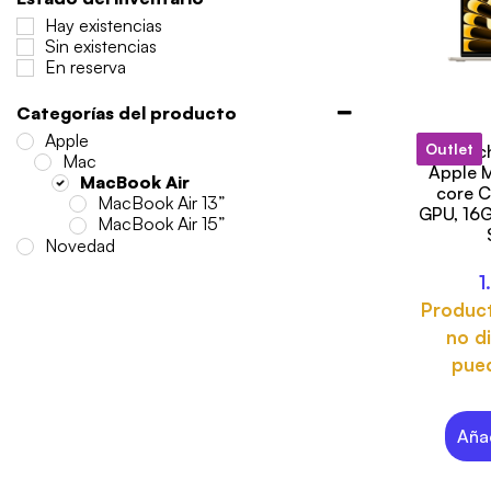
Hay existencias
Sin existencias
En reserva
Categorías del producto
Apple
Outlet
13-inc
Mac
Apple M
MacBook Air
core C
MacBook Air 13”
GPU, 16
MacBook Air 15”
Novedad
1
Produc
no di
pued
Añad