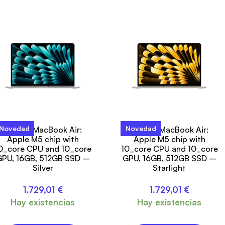
Novedad
Novedad
15-inch MacBook Air:
15-inch MacBook Air:
Apple M5 chip with
Apple M5 chip with
0_core CPU and 10_core
10_core CPU and 10_core
PU, 16GB, 512GB SSD –
GPU, 16GB, 512GB SSD –
Silver
Starlight
1.729,01
€
1.729,01
€
Hay existencias
Hay existencias