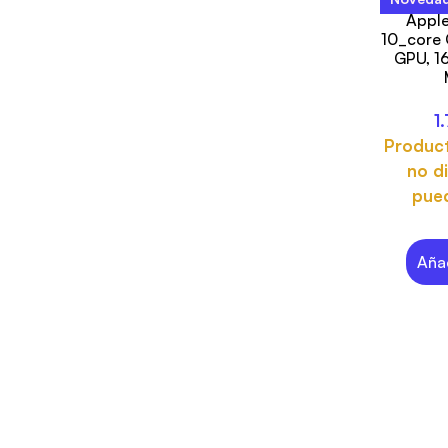
13-inc
Apple
10_core 
GPU, 1
1
Produc
no di
pued
Añad