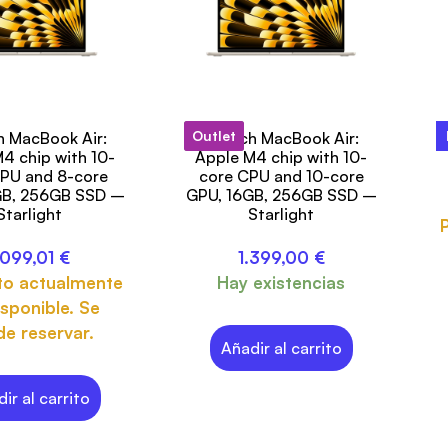
Outlet
h MacBook Air:
15-inch MacBook Air:
M
4 chip with 10-
Apple M4 chip with 10-
PU and 8-core
core CPU and 10-core
GB, 256GB SSD –
GPU, 16GB, 256GB SSD –
Starlight
Starlight
.099,01
€
1.399,00
€
to actualmente
Hay existencias
sponible. Se
e reservar.
Añadir al carrito
ir al carrito