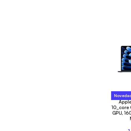
Noveda
15-inc
Apple
10_core 
GPU, 16