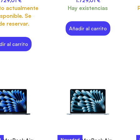
.729,01
€
1.729,01
€
to actualmente
Hay existencias
sponible. Se
e reservar.
Añadir al carrito
ir al carrito
d
Novedad