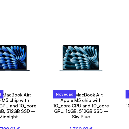
d
Novedad
h MacBook Air:
15-inch MacBook Air:
 M5 chip with
Apple M5 chip with
CPU and 10_core
10_core CPU and 10_core
1
GB, 512GB SSD –
GPU, 16GB, 512GB SSD –
Midnight
Sky Blue