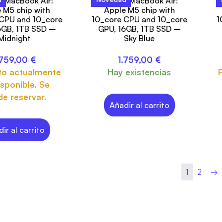
h MacBook Air:
13-inch MacBook Air:
 M5 chip with
Apple M5 chip with
CPU and 10_core
10_core CPU and 10_core
1
6GB, 1TB SSD –
GPU, 16GB, 1TB SSD –
Midnight
Sky Blue
.759,00
€
1.759,00
€
to actualmente
Hay existencias
sponible. Se
e reservar.
Añadir al carrito
ir al carrito
1
2
→