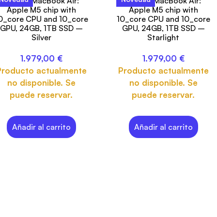
13-inch MacBook Air:
13-inch MacBook Air:
Apple M5 chip with
Apple M5 chip with
0_core CPU and 10_core
10_core CPU and 10_core
GPU, 24GB, 1TB SSD –
GPU, 24GB, 1TB SSD –
Silver
Starlight
1.979,00
€
1.979,00
€
Producto actualmente
Producto actualmente
no disponible. Se
no disponible. Se
puede reservar.
puede reservar.
Añadir al carrito
Añadir al carrito