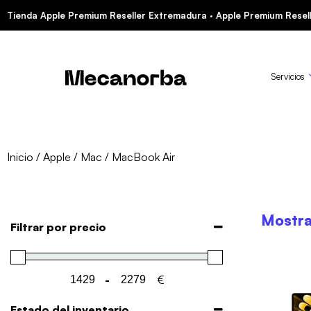
Tienda Apple Premium Reseller Extremadura · Apple Premium Resell
Servicios
Inicio
/
Apple
/
Mac
/ MacBook Air
Mostra
Filtrar por precio
-
€
Minimum Price
Maximum Price
Estado del inventario