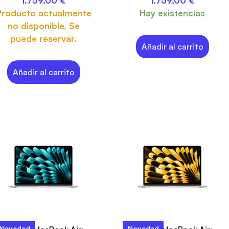
1.759,00
€
1.759,00
€
Producto actualmente
Hay existencias
no disponible. Se
puede reservar.
Añadir al carrito
Añadir al carrito
Novedad
Novedad