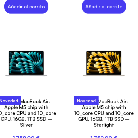
Añadir al carrito
Añadir al carrito
Novedad
Novedad
13-inch MacBook Air:
13-inch MacBook Air:
Apple M5 chip with
Apple M5 chip with
0_core CPU and 10_core
10_core CPU and 10_core
GPU, 16GB, 1TB SSD –
GPU, 16GB, 1TB SSD –
Silver
Starlight