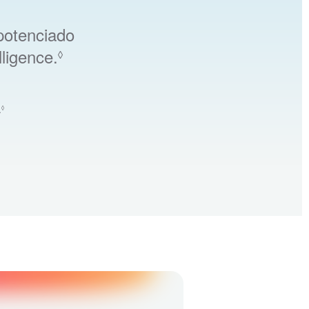
potenciado
Consulta los avisos legales
ligence.
◊
.
Consulta los avisos legales
◊