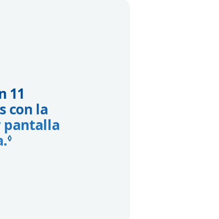
n 11
s con la
 pantalla
a.
Consulta los avisos legales
◊