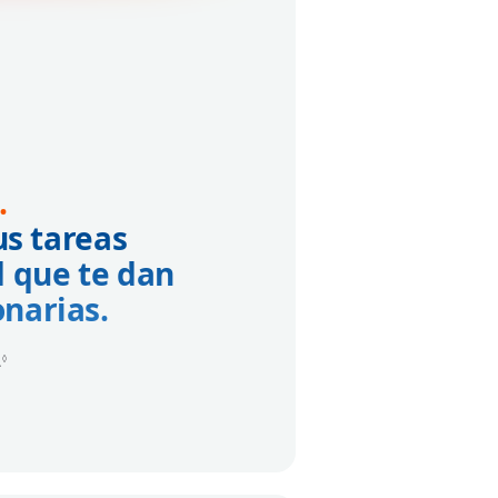
.
us tareas
d que te dan
onarias.
.
Consulta los avisos legales
◊