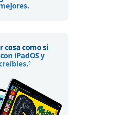
mejores.
r cosa como si
con iPadOS y
creíbles.
Consulta los avisos lega
◊