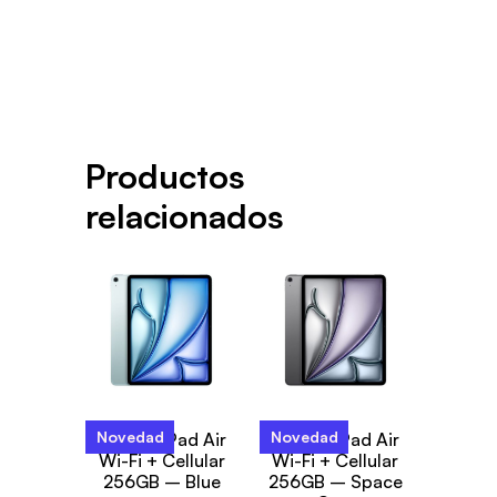
Productos
relacionados
Novedad
Novedad
13-inch iPad Air
13-inch iPad Air
Wi-Fi + Cellular
Wi-Fi + Cellular
256GB – Blue
256GB – Space