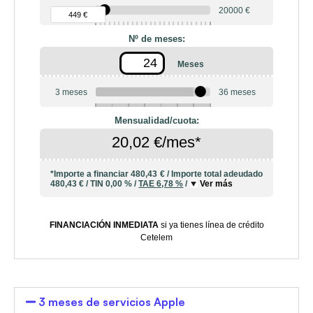
90 €
20000 €
449 €
Nº de meses:
Meses
3 meses
36 meses
6
10
12
18
20
24
Mensualidad/cuota:
20,02 €/mes*
*Importe a financiar
480,43 €
/
Importe total adeudado
480,43 €
/
TIN
0,00 %
/
TAE
6,78 %
/
Ver más
FINANCIACIÓN INMEDIATA
si ya tienes línea de crédito
Cetelem
3 meses de servicios Apple