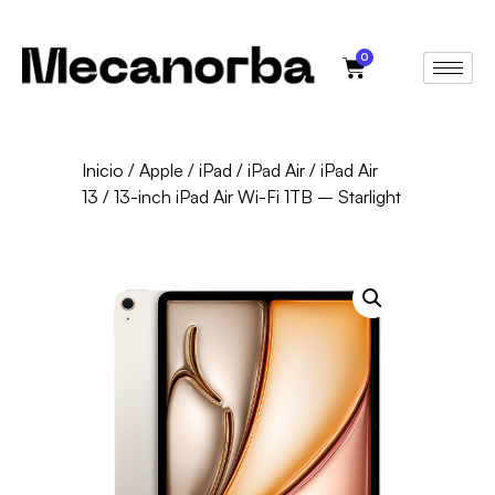
0
Inicio
/
Apple
/
iPad
/
iPad Air
/
iPad Air
13
/ 13-inch iPad Air Wi-Fi 1TB – Starlight