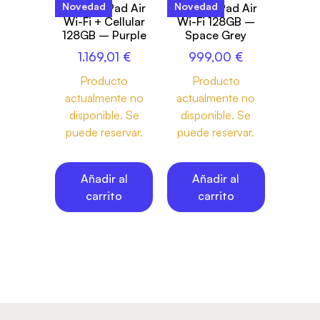
Novedad
Novedad
13-inch iPad Air
13-inch iPad Air
Wi-Fi + Cellular
Wi-Fi 128GB –
128GB – Purple
Space Grey
1.169,01
€
999,00
€
Producto
Producto
actualmente no
actualmente no
disponible. Se
disponible. Se
puede reservar.
puede reservar.
Añadir al
Añadir al
carrito
carrito