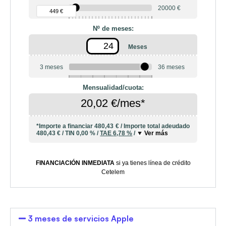
90 €
20000 €
449 €
Nº de meses:
Meses
3 meses
36 meses
6
10
12
18
20
24
Mensualidad/cuota:
20,02 €/mes*
*Importe a financiar
480,43 €
/
Importe total adeudado
480,43 €
/
TIN
0,00 %
/
TAE
6,78 %
/
Ver más
FINANCIACIÓN INMEDIATA
si ya tienes línea de crédito
Cetelem
3 meses de servicios Apple