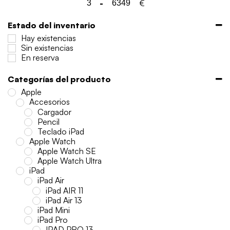
-
€
Minimum Price
Maximum Price
Estado del inventario
Hay existencias
Sin existencias
En reserva
Categorías del producto
Apple
Accesorios
Cargador
Pencil
Teclado iPad
Apple Watch
Apple Watch SE
Apple Watch Ultra
iPad
iPad Air
iPad AIR 11
iPad Air 13
iPad Mini
iPad Pro
IPAD PRO 13