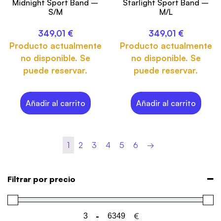
Midnight Sport Band –
Starlight Sport Band –
S/M
M/L
349,01
€
349,01
€
Producto actualmente
Producto actualmente
no disponible. Se
no disponible. Se
puede reservar.
puede reservar.
Añadir al carrito
Añadir al carrito
1
2
3
4
5
6
→
Filtrar por precio
-
€
Minimum Price
Maximum Price