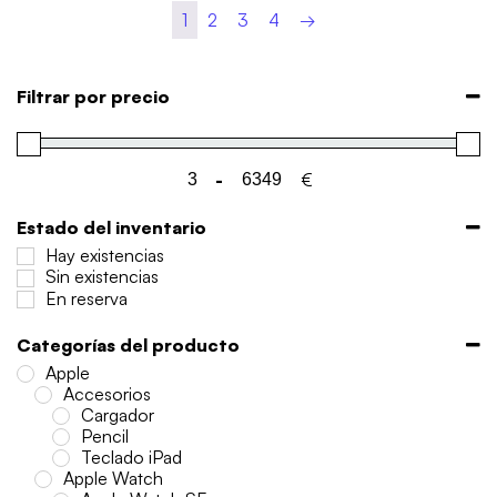
1
2
3
4
→
Filtrar por precio
-
€
Minimum Price
Maximum Price
Estado del inventario
Hay existencias
Sin existencias
En reserva
Categorías del producto
Apple
Accesorios
Cargador
Pencil
Teclado iPad
Apple Watch