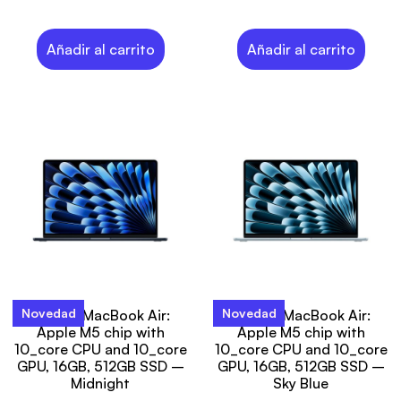
Añadir al carrito
Añadir al carrito
Novedad
Novedad
15-inch MacBook Air:
15-inch MacBook Air:
Apple M5 chip with
Apple M5 chip with
10_core CPU and 10_core
10_core CPU and 10_core
GPU, 16GB, 512GB SSD –
GPU, 16GB, 512GB SSD –
Midnight
Sky Blue