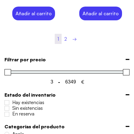
Añadir al carrito
Añadir al carrito
1
2
→
Filtrar por precio
-
€
Minimum Price
Maximum Price
Estado del inventario
Hay existencias
Sin existencias
En reserva
Categorías del producto
Apple