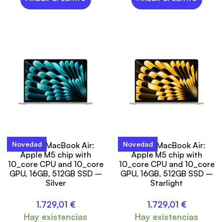
Novedad
Novedad
15-inch MacBook Air:
15-inch MacBook Air:
Apple M5 chip with
Apple M5 chip with
10_core CPU and 10_core
10_core CPU and 10_core
GPU, 16GB, 512GB SSD –
GPU, 16GB, 512GB SSD –
Silver
Starlight
1.729,01
€
1.729,01
€
Hay existencias
Hay existencias