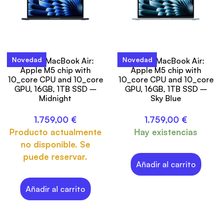
Novedad
Novedad
13-inch MacBook Air:
13-inch MacBook Air:
Apple M5 chip with
Apple M5 chip with
10_core CPU and 10_core
10_core CPU and 10_core
GPU, 16GB, 1TB SSD –
GPU, 16GB, 1TB SSD –
Midnight
Sky Blue
1.759,00
€
1.759,00
€
Producto actualmente
Hay existencias
no disponible. Se
puede reservar.
Añadir al carrito
Añadir al carrito