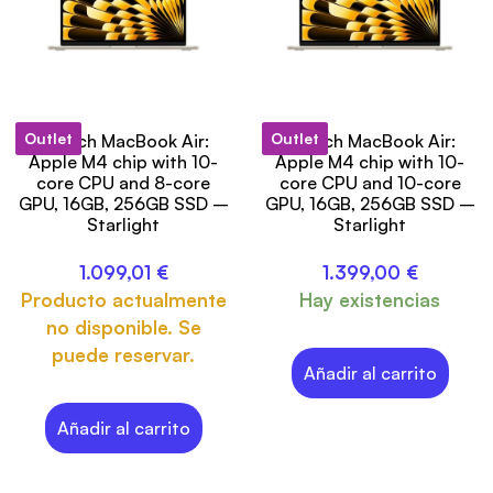
Outlet
Outlet
13-inch MacBook Air:
15-inch MacBook Air:
Apple M4 chip with 10-
Apple M4 chip with 10-
core CPU and 8-core
core CPU and 10-core
GPU, 16GB, 256GB SSD –
GPU, 16GB, 256GB SSD –
Starlight
Starlight
1.099,01
€
1.399,00
€
Producto actualmente
Hay existencias
no disponible. Se
puede reservar.
Añadir al carrito
Añadir al carrito