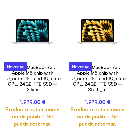
Novedad
Novedad
13-inch MacBook Air:
13-inch MacBook Air:
Apple M5 chip with
Apple M5 chip with
10_core CPU and 10_core
10_core CPU and 10_core
GPU, 24GB, 1TB SSD –
GPU, 24GB, 1TB SSD –
Silver
Starlight
1.979,00
€
1.979,00
€
Producto actualmente
Producto actualmente
no disponible. Se
no disponible. Se
puede reservar.
puede reservar.