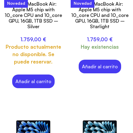
Novedad
Novedad
13-inch MacBook Air:
13-inch MacBook Air:
Apple M5 chip with
Apple M5 chip with
10_core CPU and 10_core
10_core CPU and 10_core
GPU, 16GB, 1TB SSD –
GPU, 16GB, 1TB SSD –
Silver
Starlight
1.759,00
€
1.759,00
€
Producto actualmente
Hay existencias
no disponible. Se
puede reservar.
Añadir al carrito
Añadir al carrito