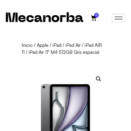
0
Inicio
/
Apple
/
iPad
/
iPad Air
/
iPad AIR
11
/ iPad Air 11" M4 512GB Gris espacial