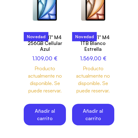
Novedad
Novedad
iPad Air 11" M4
iPad Air 11" M4
256GB Cellular
1TB Blanco
Azul
Estrella
1.109,00
€
1.569,00
€
Producto
Producto
actualmente no
actualmente no
disponible. Se
disponible. Se
puede reservar.
puede reservar.
Añadir al
Añadir al
carrito
carrito