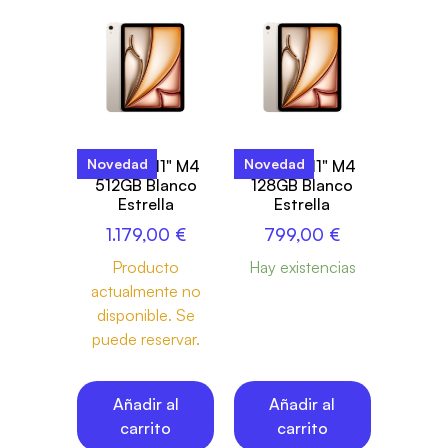
Novedad
Novedad
iPad Air 11" M4
iPad Air 11" M4
512GB Blanco
128GB Blanco
Estrella
Estrella
1.179,00
€
799,00
€
Producto
Hay existencias
actualmente no
disponible. Se
puede reservar.
Añadir al
Añadir al
carrito
carrito