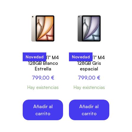
Novedad
Novedad
iPad Air 11" M4
iPad Air 11" M4
128GB Blanco
128GB Gris
Estrella
espacial
799,00
€
799,00
€
Hay existencias
Hay existencias
Añadir al
Añadir al
carrito
carrito