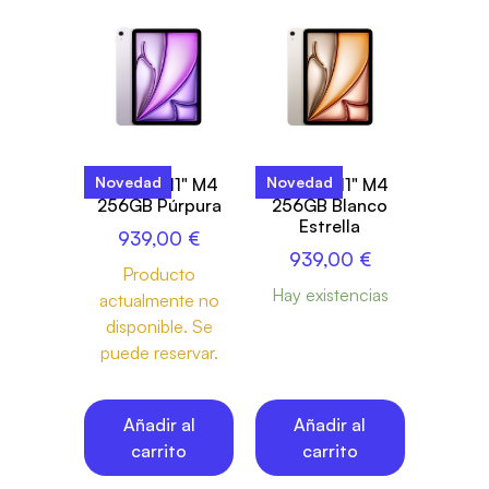
Novedad
Novedad
iPad Air 11" M4
iPad Air 11" M4
256GB Púrpura
256GB Blanco
Estrella
939,00
€
939,00
€
Producto
Hay existencias
actualmente no
disponible. Se
puede reservar.
Añadir al
Añadir al
carrito
carrito