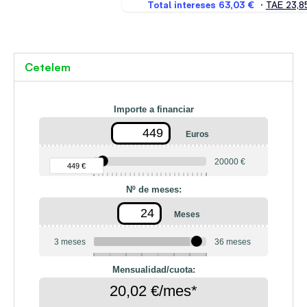
Cetelem
Importe a financiar
Euros
90 €
20000 €
449 €
Nº de meses:
Meses
3 meses
36 meses
6
10
12
18
20
24
Mensualidad/cuota:
20,02 €/mes*