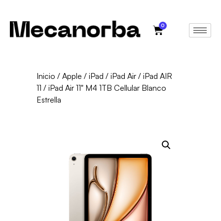
0
Inicio
/
Apple
/
iPad
/
iPad Air
/
iPad AIR
11
/ iPad Air 11" M4 1TB Cellular Blanco
Estrella