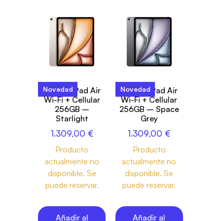
Novedad
Novedad
13-inch iPad Air
13-inch iPad Air
Wi-Fi + Cellular
Wi-Fi + Cellular
256GB –
256GB – Space
Starlight
Grey
1.309,00
€
1.309,00
€
Producto
Producto
actualmente no
actualmente no
disponible. Se
disponible. Se
puede reservar.
puede reservar.
Añadir al
Añadir al