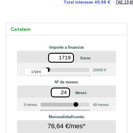
Cetelem
Importe a financiar
Euros
90 €
20000 €
1719 €
Nº de meses:
Meses
3 meses
48 meses
6
10
12
18
20
24
36
42
Mensualidad/cuota:
76,64 €/mes*