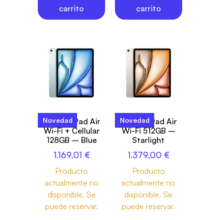
carrito
carrito
Novedad
Novedad
13-inch iPad Air
13-inch iPad Air
Wi-Fi + Cellular
Wi-Fi 512GB –
128GB – Blue
Starlight
1.169,01
€
1.379,00
€
Producto
Producto
actualmente no
actualmente no
disponible. Se
disponible. Se
puede reservar.
puede reservar.