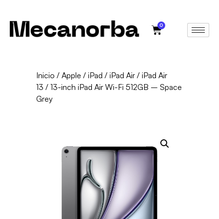
0
Inicio
/
Apple
/
iPad
/
iPad Air
/
iPad Air
13
/ 13-inch iPad Air Wi-Fi 512GB – Space
Grey