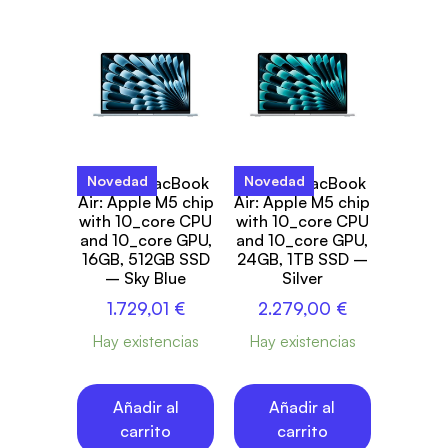
Novedad
Novedad
15-inch MacBook
15-inch MacBook
Air: Apple M5 chip
Air: Apple M5 chip
with 10_core CPU
with 10_core CPU
and 10_core GPU,
and 10_core GPU,
16GB, 512GB SSD
24GB, 1TB SSD –
– Sky Blue
Silver
1.729,01
€
2.279,00
€
Hay existencias
Hay existencias
Añadir al
Añadir al
carrito
carrito