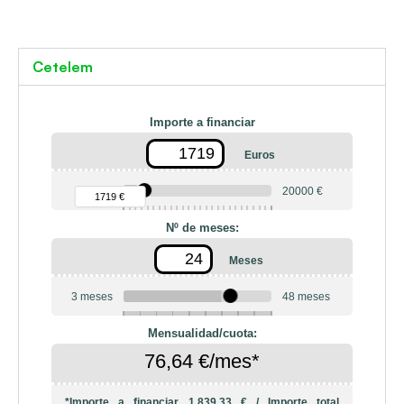
Cetelem
Importe a financiar
Euros
90 €
20000 €
1719 €
Nº de meses:
Meses
3 meses
48 meses
6
10
12
18
20
24
36
42
Mensualidad/cuota:
76,64 €/mes*
*Importe a financiar
1.839,33 €
/
Importe total