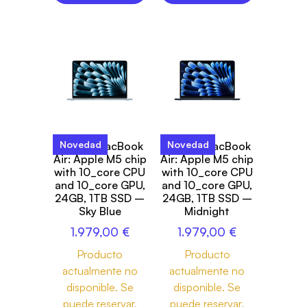
Novedad
Novedad
13-inch MacBook
13-inch MacBook
Air: Apple M5 chip
Air: Apple M5 chip
with 10_core CPU
with 10_core CPU
and 10_core GPU,
and 10_core GPU,
24GB, 1TB SSD –
24GB, 1TB SSD –
Sky Blue
Midnight
1.979,00
€
1.979,00
€
Producto
Producto
actualmente no
actualmente no
disponible. Se
disponible. Se
puede reservar.
puede reservar.