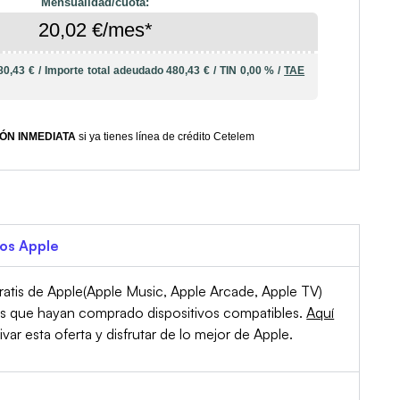
Mensualidad/cuota:
20,02 €/mes*
80,43 €
/
Importe total adeudado
480,43 €
/
TIN
0,00 %
/
TAE
ÓN INMEDIATA
si ya tienes línea de crédito Cetelem
ios Apple
atis de Apple(Apple Music, Apple Arcade, Apple TV)
es que hayan comprado dispositivos compatibles.
Aquí
r esta oferta y disfrutar de lo mejor de Apple.