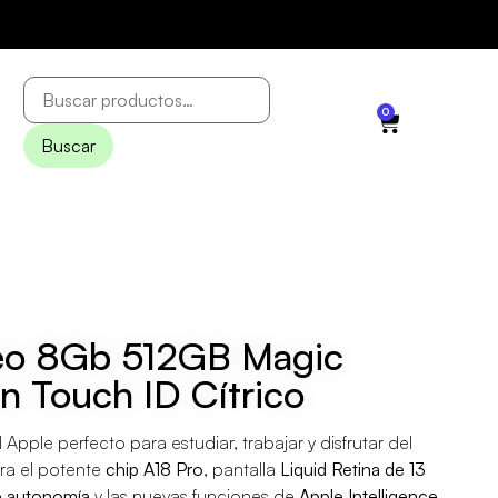
0
Buscar
o 8Gb 512GB Magic
n Touch ID Cítrico
l Apple perfecto para estudiar, trabajar y disfrutar del
ra el potente
chip A18 Pro
, pantalla
Liquid Retina de 13
e autonomía
y las nuevas funciones de
Apple Intelligence
.