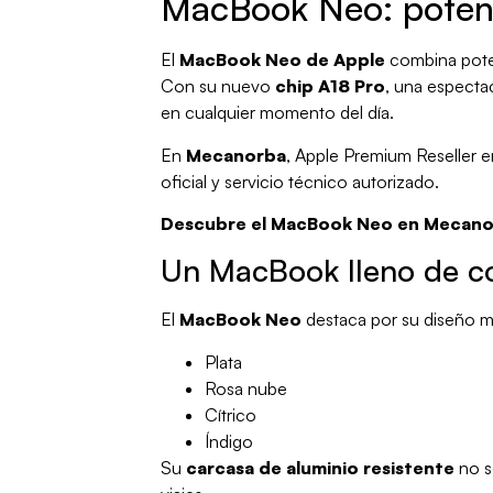
MacBook Neo: potenci
El
MacBook Neo de Apple
combina potenc
Con su nuevo
chip A18 Pro
, una espectac
en cualquier momento del día.
En
Mecanorba
, Apple Premium Reseller 
oficial y servicio técnico autorizado.
Descubre el MacBook Neo en Mecan
Un MacBook lleno de c
El
MacBook Neo
destaca por su diseño mo
Plata
Rosa nube
Cítrico
Índigo
Su
carcasa de aluminio resistente
no s