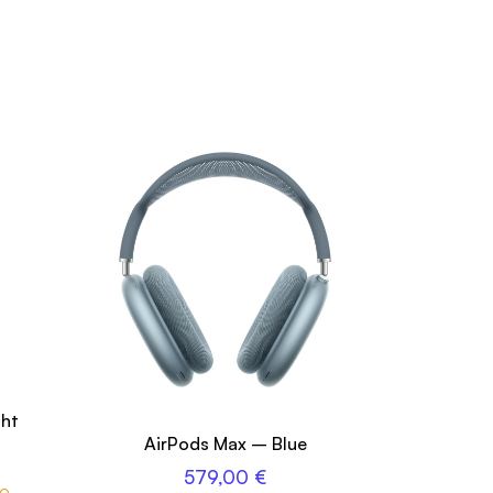
ght
AirPods Max – Blue
579,00
€
no