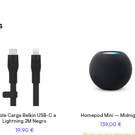
s
ble Carga Belkin USB-C a
Homepod Mini – Midni
Lightning 2M Negro
139,00
€
19,90
€
Producto actualmente 