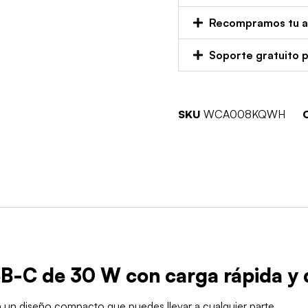
Recompramos tu an
Soporte gratuito 
SKU
WCA008KQWH
B-C de 30 W con carga rápida y 
en un diseño compacto que puedes llevar a cualquier parte.