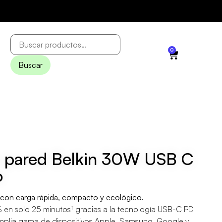
0
Buscar
 pared Belkin 30W USB C
o
on carga rápida, compacto y ecológico.
% en solo 25 minutos† gracias a la tecnología USB-C PD
mplia gama de dispositivos Apple, Samsung, Google y