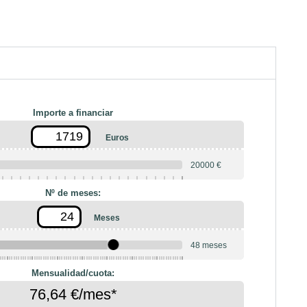
Importe a financiar
Euros
20000 €
Nº de meses:
Meses
48 meses
10
12
18
20
24
36
42
Mensualidad/cuota:
76,64 €/mes*