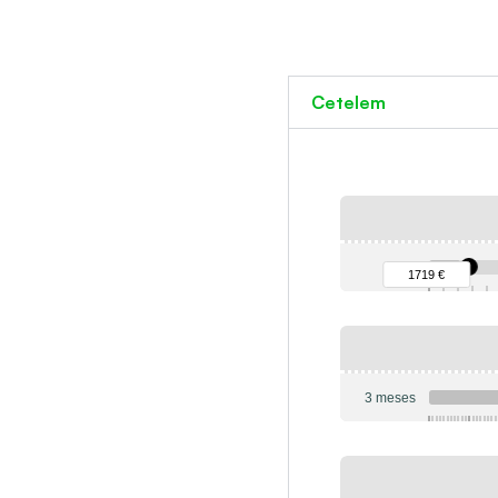
Cetelem
90 €
1719 €
3 meses
6