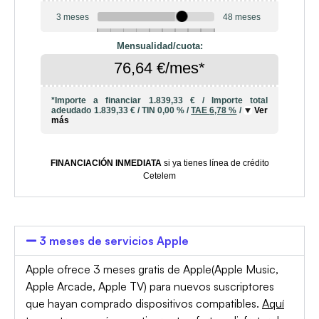
3 meses
48 meses
6
10
12
18
20
24
36
42
Mensualidad/cuota:
76,64 €/mes*
*Importe a financiar
1.839,33 €
/
Importe total
adeudado
1.839,33 €
/
TIN
0,00 %
/
TAE
6,78 %
/
Ver
más
FINANCIACIÓN INMEDIATA
si ya tienes línea de crédito
Cetelem
3 meses de servicios Apple
Apple ofrece 3 meses gratis de Apple(Apple Music,
Apple Arcade, Apple TV) para nuevos suscriptores
que hayan comprado dispositivos compatibles.
Aquí