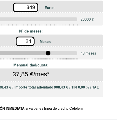
Euros
20000 €
Nº de meses:
Meses
48 meses
10
12
18
20
24
36
42
Mensualidad/cuota:
37,85 €/mes*
08,43 €
/
Importe total adeudado
908,43 €
/
TIN
0,00 %
/
TAE
ÓN INMEDIATA
si ya tienes línea de crédito Cetelem