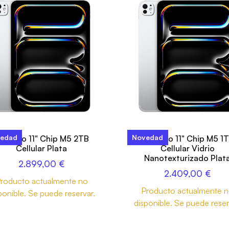
edad
Novedad
Pad Pro 11" Chip M5 2TB
iPad Pro 11" Chip M5 1
Cellular Plata
Cellular Vidrio
Nanotexturizado Plat
2.899,00
€
2.409,00
€
roducto actualmente no
Producto actualmente 
ponible. Se puede reservar.
disponible. Se puede reser