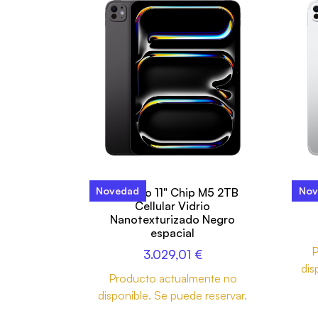
Novedad
Nov
iPad Pro 11" Chip M5 2TB
i
Cellular Vidrio
Nanotexturizado Negro
espacial
P
3.029,01
€
dis
Producto actualmente no
disponible. Se puede reservar.