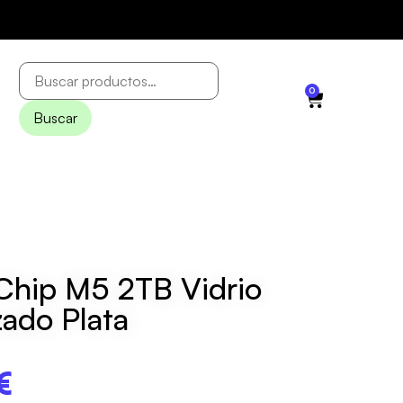
0
Buscar
 Chip M5 2TB Vidrio
zado Plata
€