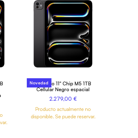
Novedad
TB
iPad Pro 11" Chip M5 1TB
Cellular Negro espacial
a
2.279,00
€
Producto actualmente no
no
disponible. Se puede reservar.
var.