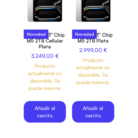
Novedad
Novedad
iPad Pro 13" Chip
iPad Pro 13" Chip
M5 2TB Cellular
M5 2TB Plata
Plata
2.999,00
€
3.249,00
€
Producto
Producto
actualmente no
actualmente no
disponible. Se
disponible. Se
puede reservar.
puede reservar.
Añadir al
Añadir al
carrito
carrito