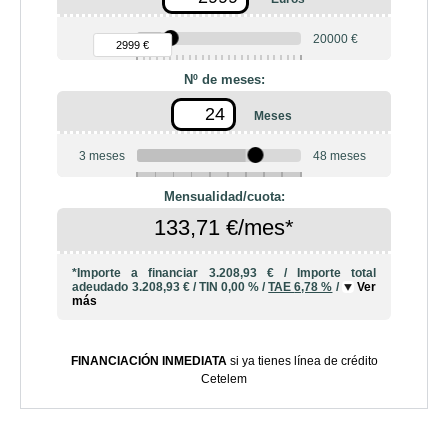
90 €
20000 €
2999 €
Nº de meses:
Meses
3 meses
48 meses
6
10
12
18
20
24
36
42
Mensualidad/cuota:
133,71 €/mes*
*Importe a financiar
3.208,93 €
/
Importe total
adeudado
3.208,93 €
/
TIN
0,00 %
/
TAE
6,78 %
/
Ver
más
FINANCIACIÓN INMEDIATA
si ya tienes línea de crédito
Cetelem