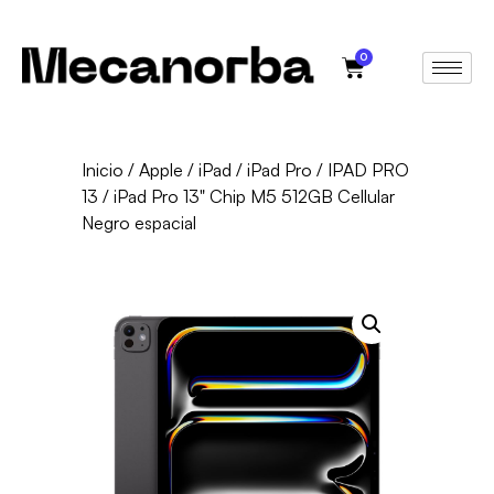
0
Inicio
/
Apple
/
iPad
/
iPad Pro
/
IPAD PRO
13
/ iPad Pro 13" Chip M5 512GB Cellular
Negro espacial