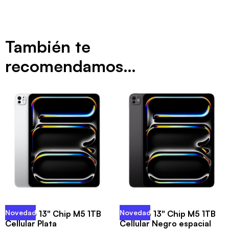
También te
recomendamos…
Novedad
Novedad
iPad Pro 13" Chip M5 1TB
iPad Pro 13" Chip M5 1TB
Cellular Plata
Cellular Negro espacial