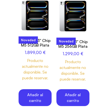
Novedad
iPad Pro 13" Chip
Novedad
iPad Pro 11" Chip
M5 512GB Plata
M5 256GB Plata
1.899,00
€
1.299,00
€
Producto
Producto
actualmente no
actualmente no
disponible. Se
disponible. Se
puede reservar.
puede reservar.
Añadir al
Añadir al
carrito
carrito