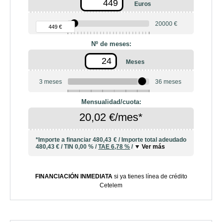
Euros
90 €
20000 €
449 €
Nº de meses:
Meses
3 meses
36 meses
6
10
12
18
20
24
Mensualidad/cuota:
20,02 €/mes*
*Importe a financiar
480,43 €
/
Importe total adeudado
480,43 €
/
TIN
0,00 %
/
TAE
6,78 %
/
Ver más
FINANCIACIÓN INMEDIATA
si ya tienes línea de crédito
Cetelem