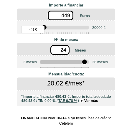
Importe a financiar
Euros
90 €
20000 €
449 €
Nº de meses:
Meses
3 meses
36 meses
6
10
12
18
20
24
Mensualidad/cuota:
20,02 €/mes*
*Importe a financiar
480,43 €
/
Importe total adeudado
480,43 €
/
TIN
0,00 %
/
TAE
6,78 %
/
Ver más
FINANCIACIÓN INMEDIATA
si ya tienes línea de crédito
Cetelem