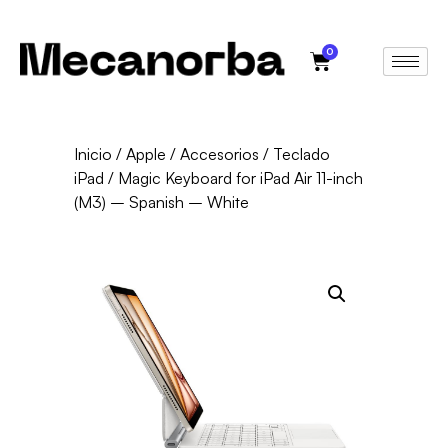
0
Inicio
/
Apple
/
Accesorios
/
Teclado
iPad
/ Magic Keyboard for iPad Air 11-inch
(M3) – Spanish – White