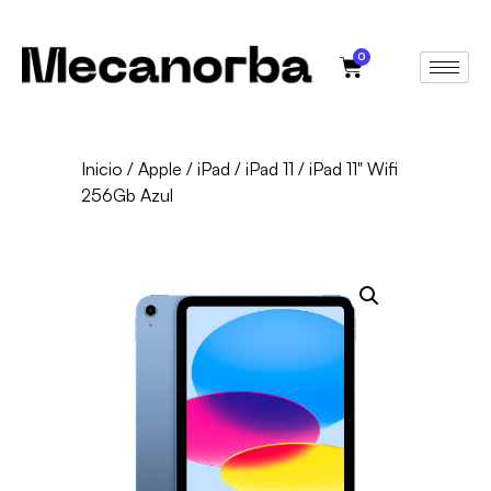
0
Inicio
/
Apple
/
iPad
/
iPad 11
/ iPad 11" Wifi
256Gb Azul