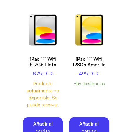
iPad 11" Wifi
iPad 11" Wifi
512Gb Plata
128Gb Amarillo
879,01
€
499,01
€
Producto
Hay existencias
actualmente no
disponible. Se
puede reservar.
Añadir al
Añadir al
carrito
carrito