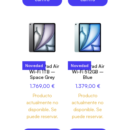
Novedad
Novedad
13-inch iPad Air
13-inch iPad Air
Wi-Fi 1TB –
Wi-Fi 512GB –
Space Grey
Blue
1.769,00
€
1.379,00
€
Producto
Producto
actualmente no
actualmente no
disponible. Se
disponible. Se
puede reservar.
puede reservar.