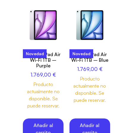
Novedad
Novedad
13-inch iPad Air
13-inch iPad Air
Wi-Fi 1TB –
Wi-Fi 1TB – Blue
Purple
1.769,00
€
1.769,00
€
Producto
Producto
actualmente no
actualmente no
disponible. Se
disponible. Se
puede reservar.
puede reservar.
Añadir al
Añadir al
carrito
carrito