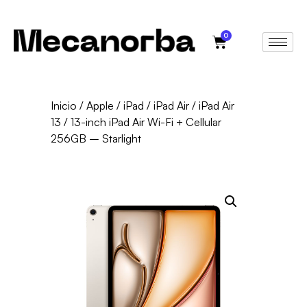
0
Inicio
/
Apple
/
iPad
/
iPad Air
/
iPad Air
13
/ 13-inch iPad Air Wi-Fi + Cellular
256GB – Starlight