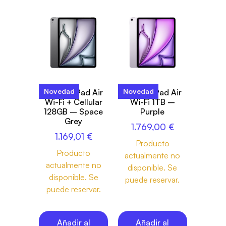
Novedad
Novedad
13-inch iPad Air
13-inch iPad Air
Wi-Fi + Cellular
Wi-Fi 1TB –
128GB – Space
Purple
Grey
1.769,00
€
1.169,01
€
Producto
Producto
actualmente no
actualmente no
disponible. Se
disponible. Se
puede reservar.
puede reservar.
Añadir al
Añadir al