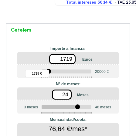
Cetelem
Importe a financiar
Euros
90 €
20000 €
1719 €
Nº de meses:
Meses
3 meses
48 meses
6
10
12
18
20
24
36
42
Mensualidad/cuota:
76,64 €/mes*