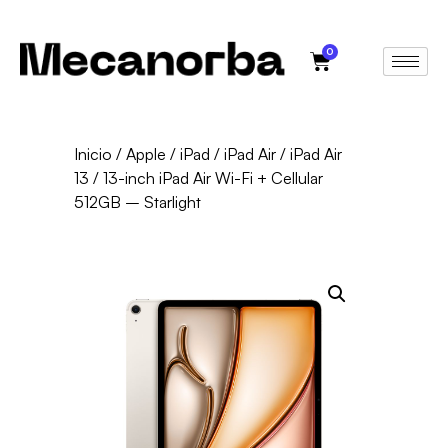
0
Inicio
/
Apple
/
iPad
/
iPad Air
/
iPad Air
13
/ 13-inch iPad Air Wi-Fi + Cellular
512GB – Starlight