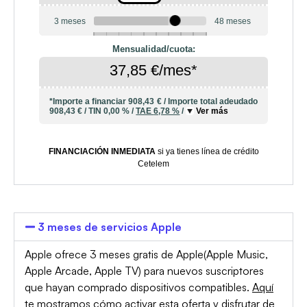
3 meses
48 meses
6
10
12
18
20
24
36
42
Mensualidad/cuota:
37,85 €/mes*
*Importe a financiar
908,43 €
/
Importe total adeudado
908,43 €
/
TIN
0,00 %
/
TAE
6,78 %
/
Ver más
FINANCIACIÓN INMEDIATA
si ya tienes línea de crédito
Cetelem
3 meses de servicios Apple
Apple ofrece 3 meses gratis de Apple(Apple Music,
Apple Arcade, Apple TV) para nuevos suscriptores
que hayan comprado dispositivos compatibles.
Aquí
te mostramos cómo activar esta oferta y disfrutar de