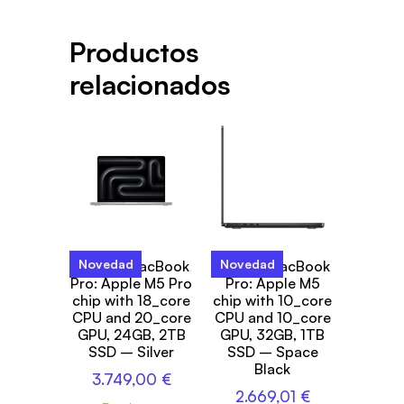
Productos
relacionados
Novedad
Novedad
14-inch MacBook
14-inch MacBook
Pro: Apple M5 Pro
Pro: Apple M5
chip with 18_core
chip with 10_core
CPU and 20_core
CPU and 10_core
GPU, 24GB, 2TB
GPU, 32GB, 1TB
SSD – Silver
SSD – Space
Black
3.749,00
€
2.669,01
€