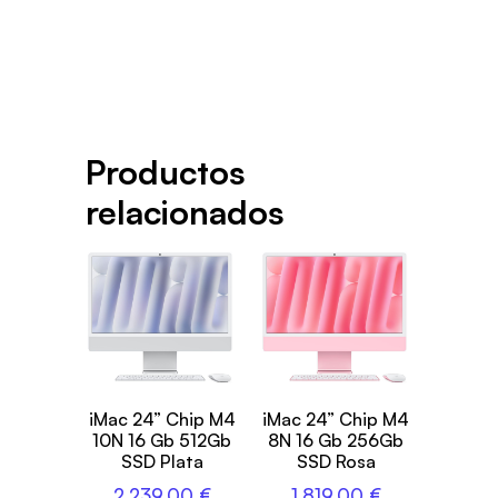
Productos
relacionados
iMac 24” Chip M4
iMac 24” Chip M4
10N 16 Gb 512Gb
8N 16 Gb 256Gb
SSD Plata
SSD Rosa
2.239,00
€
1.819,00
€