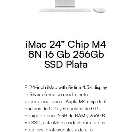
iMac 24” Chip M4
8N 16 Gb 256Gb
SSD Plata
El
24-inch iMac with Retina 4.5K display
in Silver
ofrece un rendimiento
excepcional con el
Apple M4 chip
de
8
núcleos de CPU
y
8 núcleos de GPU
.
Equipado con
16GB de RAM
y
256GB
de SSD
, este iMac es ideal para tareas
creativas, profesionales y de alto