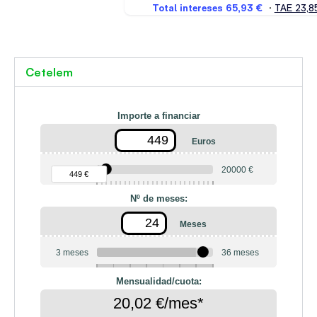
Cetelem
Importe a financiar
Euros
90 €
20000 €
449 €
Nº de meses:
Meses
3 meses
36 meses
6
10
12
18
20
24
Mensualidad/cuota:
20,02 €/mes*