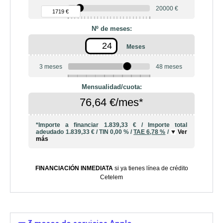
90 €
20000 €
1719 €
Nº de meses:
Meses
3 meses
48 meses
6
10
12
18
20
24
36
42
Mensualidad/cuota:
76,64 €/mes*
*Importe a financiar
1.839,33 €
/
Importe total
adeudado
1.839,33 €
/
TIN
0,00 %
/
TAE
6,78 %
/
Ver
más
FINANCIACIÓN INMEDIATA
si ya tienes línea de crédito
Cetelem
3 meses de servicios Apple