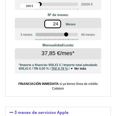
90 €
20000 €
849 €
Nº de meses:
Meses
3 meses
48 meses
6
10
12
18
20
24
36
42
Mensualidad/cuota:
37,85 €/mes*
*Importe a financiar
908,43 €
/
Importe total adeudado
908,43 €
/
TIN
0,00 %
/
TAE
6,78 %
/
Ver más
FINANCIACIÓN INMEDIATA
si ya tienes línea de crédito
Cetelem
3 meses de servicios Apple