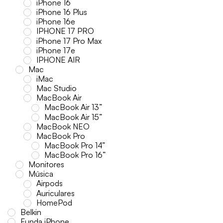
iPhone 16
iPhone 16 Plus
iPhone 16e
IPHONE 17 PRO
iPhone 17 Pro Max
iPhone 17e
IPHONE AIR
Mac
iMac
Mac Studio
MacBook Air
MacBook Air 13”
MacBook Air 15”
MacBook NEO
MacBook Pro
MacBook Pro 14”
MacBook Pro 16”
Monitores
Música
Airpods
Auriculares
HomePod
Belkin
Funda iPhone