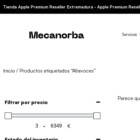
Tienda Apple Premium Reseller Extremadura · Apple Premium Resell
Servicios
Inicio
/ Productos etiquetados “Altavoces”
Parece qu
Filtrar por precio
-
€
Minimum Price
Maximum Price
Estado del inventario