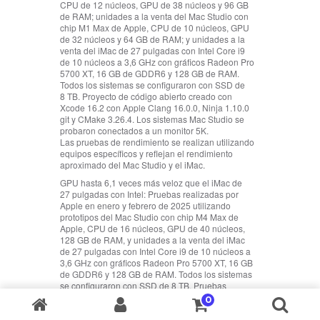
CPU de 12 núcleos, GPU de 38 núcleos y 96 GB
de RAM; unidades a la venta del Mac Studio con
chip M1 Max de Apple, CPU de 10 núcleos, GPU
de 32 núcleos y 64 GB de RAM; y unidades a la
venta del iMac de 27 pulgadas con Intel Core i9
de 10 núcleos a 3,6 GHz con gráficos Radeon Pro
5700 XT, 16 GB de GDDR6 y 128 GB de RAM.
Todos los sistemas se configuraron con SSD de
8 TB. Proyecto de código abierto creado con
Xcode 16.2 con Apple Clang 16.0.0, Ninja 1.10.0
git y CMake 3.26.4. Los sistemas Mac Studio se
probaron conectados a un monitor 5K.
Las pruebas de rendimiento se realizan utilizando
equipos específicos y reflejan el rendimiento
aproximado del Mac Studio y el iMac.
GPU hasta 6,1 veces más veloz que el iMac de
27 pulgadas con Intel:
Pruebas realizadas por
Apple en enero y febrero de 2025 utilizando
prototipos del Mac Studio con chip M4 Max de
Apple, CPU de 16 núcleos, GPU de 40 núcleos,
128 GB de RAM, y unidades a la venta del iMac
de 27 pulgadas con Intel Core i9 de 10 núcleos a
3,6 GHz con gráficos Radeon Pro 5700 XT, 16 GB
de GDDR6 y 128 GB de RAM. Todos los sistemas
se configuraron con SSD de 8 TB. Pruebas
realizadas con Redshift 2025.0.2 renderizando
0
una escena de 29,2 MB con trazado de rayos por
aceleración de hardware en unidades con el