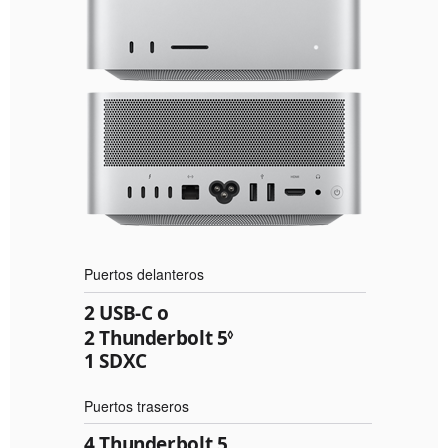
Puertos delanteros
2 USB-C o
2 Thunderbolt 5
Consulta
◊
1 SDXC
los
avisos
Puertos traseros
legales.
4 Thunderbolt 5