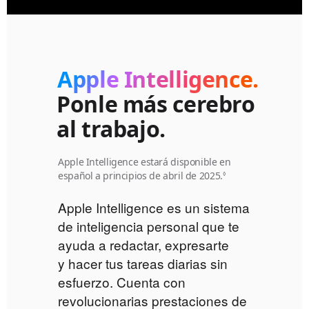
Apple Intelligence.
Ponle más
cerebro
al trabajo.
Apple Intelligence estará disponible en
español a principios de abril de 2025.
Consulta
◊
los avisos
legales.
Apple Intelligence es un sistema
de inteligencia personal que te
ayuda a redactar, expresarte
y hacer tus tareas diarias sin
esfuerzo. Cuenta con
revolucionarias prestaciones de