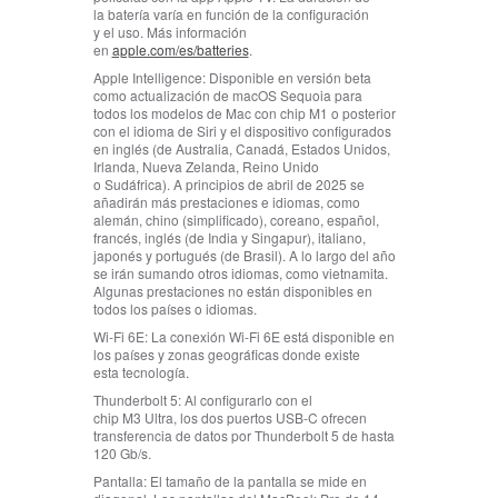
la batería varía en función de la configuración
y el uso. Más información
en
apple.com/es/batteries
.
Apple Intelligence:
Disponible en versión beta
como actualización de macOS Sequoia para
todos los modelos de Mac con chip M1 o posterior
con el idioma de Siri y el dispositivo configurados
en inglés (de Australia, Canadá, Estados Unidos,
Irlanda, Nueva Zelanda, Reino Unido
o Sudáfrica). A principios de abril de 2025 se
añadirán más prestaciones e idiomas, como
alemán, chino (simplificado), coreano, español,
francés, inglés (de India y Singapur), italiano,
japonés y portugués (de Brasil). A lo largo del año
se irán sumando otros idiomas, como vietnamita.
Algunas prestaciones no están disponibles en
todos los países o idiomas.
Wi‑Fi 6E:
La conexión Wi‑Fi 6E está disponible en
los países y zonas geográficas donde existe
esta tecnología.
Thunderbolt 5:
Al configurarlo con el
chip M3 Ultra, los dos puertos USB-C ofrecen
transferencia de datos por Thunderbolt 5 de hasta
120 Gb/s.
Pantalla:
El tamaño de la pantalla se mide en