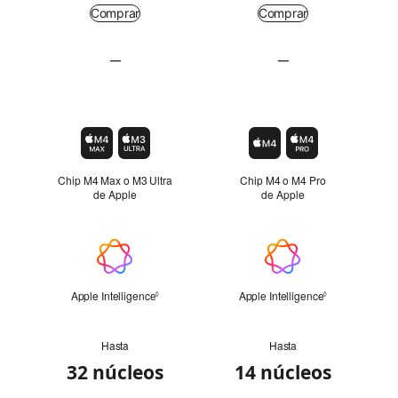
Comprar
Comprar
Comprar
—
—
Resumen
No
No
aplicable
aplicable
Chip
Chip M4 Max o M3 Ultra
Chip M4 o M4 Pro
de Apple
de Apple
Apple
Intelligence
Apple Intelligence
Consulta
Apple Intelligence
Consulta
◊
◊
los
los
avisos
avisos
legales.
legales.
Hasta
Hasta
CPU
32 núcleos
14 núcleos