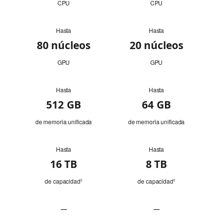
CPU
CPU
Hasta
Hasta
GPU
80 núcleos
20 núcleos
GPU
GPU
Hasta
Hasta
Memoria
512 GB
64 GB
de memoria unificada
de memoria unificada
Hasta
Hasta
Capacidad
16 TB
8 TB
del
disco
de capacidad
Consulta
de capacidad
Consulta
◊
◊
duro
los
los
avisos
avisos
legales.
legales.
—
—
Autonomía