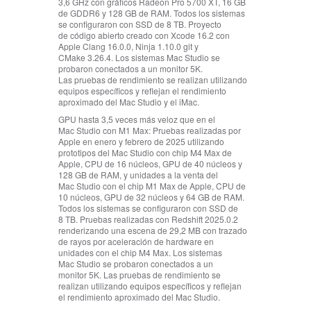
3,6 GHz con gráficos Radeon Pro 5700 XT, 16 GB
de GDDR6 y 128 GB de RAM. Todos los sistemas
se configuraron con SSD de 8 TB. Proyecto
de código abierto creado con Xcode 16.2 con
Apple Clang 16.0.0, Ninja 1.10.0 git y
CMake 3.26.4. Los sistemas Mac Studio se
probaron conectados a un monitor 5K.
Las pruebas de rendimiento se realizan utilizando
equipos específicos y reflejan el rendimiento
aproximado del Mac Studio y el iMac.
GPU hasta 3,5 veces más veloz que en el
Mac Studio con M1 Max:
Pruebas realizadas por
Apple en enero y febrero de 2025 utilizando
prototipos del Mac Studio con chip M4 Max de
Apple, CPU de 16 núcleos, GPU de 40 núcleos y
128 GB de RAM, y unidades a la venta del
Mac Studio con el chip M1 Max de Apple, CPU de
10 núcleos, GPU de 32 núcleos y 64 GB de RAM.
Todos los sistemas se configuraron con SSD de
8 TB. Pruebas realizadas con Redshift 2025.0.2
renderizando una escena de 29,2 MB con trazado
de rayos por aceleración de hardware en
unidades con el chip M4 Max. Los sistemas
Mac Studio se probaron conectados a un
monitor 5K. Las pruebas de rendimiento se
realizan utilizando equipos específicos y reflejan
el rendimiento aproximado del Mac Studio.