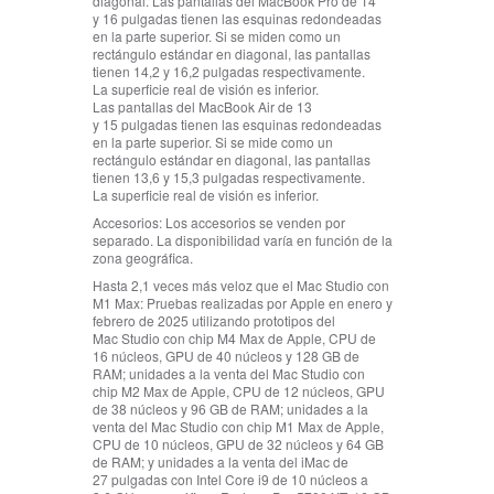
diagonal. Las pantallas del MacBook Pro de 14
y 16 pulgadas tienen las esquinas redondeadas
en la parte superior. Si se miden como un
rectángulo estándar en diagonal, las pantallas
tienen 14,2 y 16,2 pulgadas respectivamente.
La superficie real de visión es inferior.
Las pantallas del MacBook Air de 13
y 15 pulgadas tienen las esquinas redondeadas
en la parte superior. Si se mide como un
rectángulo estándar en diagonal, las pantallas
tienen 13,6 y 15,3 pulgadas respectivamente.
La superficie real de visión es inferior.
Accesorios:
Los accesorios se venden por
separado. La disponibilidad varía en función de la
zona geográfica.
Hasta 2,1 veces más veloz que el Mac Studio con
M1 Max:
Pruebas realizadas por Apple en enero y
febrero de 2025 utilizando prototipos del
Mac Studio con chip M4 Max de Apple, CPU de
16 núcleos, GPU de 40 núcleos y 128 GB de
RAM; unidades a la venta del Mac Studio con
chip M2 Max de Apple, CPU de 12 núcleos, GPU
de 38 núcleos y 96 GB de RAM; unidades a la
venta del Mac Studio con chip M1 Max de Apple,
CPU de 10 núcleos, GPU de 32 núcleos y 64 GB
de RAM; y unidades a la venta del iMac de
27 pulgadas con Intel Core i9 de 10 núcleos a