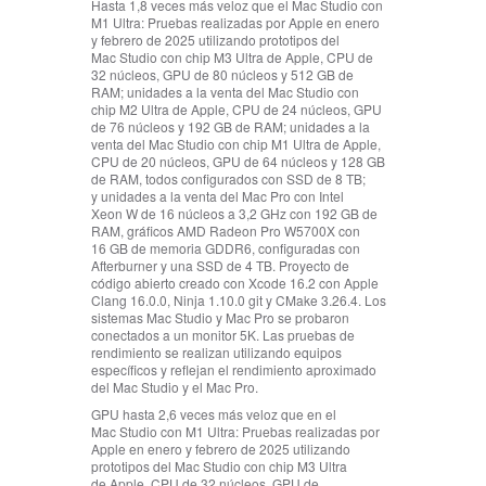
Hasta 1,8 veces más veloz que el Mac Studio con
M1 Ultra:
Pruebas realizadas por Apple en enero
y febrero de 2025 utilizando prototipos del
Mac Studio con chip M3 Ultra de Apple, CPU de
32 núcleos, GPU de 80 núcleos y 512 GB de
RAM; unidades a la venta del Mac Studio con
chip M2 Ultra de Apple, CPU de 24 núcleos, GPU
de 76 núcleos y 192 GB de RAM; unidades a la
venta del Mac Studio con chip M1 Ultra de Apple,
CPU de 20 núcleos, GPU de 64 núcleos y 128 GB
de RAM, todos configurados con SSD de 8 TB;
y unidades a la venta del Mac Pro con Intel
Xeon W de 16 núcleos a 3,2 GHz con 192 GB de
RAM, gráficos AMD Radeon Pro W5700X con
16 GB de memoria GDDR6, configuradas con
Afterburner y una SSD de 4 TB. Proyecto de
código abierto creado con Xcode 16.2 con Apple
Clang 16.0.0, Ninja 1.10.0 git y CMake 3.26.4. Los
sistemas Mac Studio y Mac Pro se probaron
conectados a un monitor 5K. Las pruebas de
rendimiento se realizan utilizando equipos
específicos y reflejan el rendimiento aproximado
del Mac Studio y el Mac Pro.
GPU hasta 2,6 veces más veloz que en el
Mac Studio con M1 Ultra:
Pruebas realizadas por
Apple en enero y febrero de 2025 utilizando
prototipos del Mac Studio con chip M3 Ultra
de Apple, CPU de 32 núcleos, GPU de