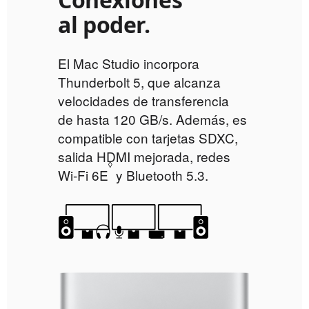
al poder.
El Mac Studio incorpora
Thunderbolt 5, que alcanza
velocidades de transferencia
de hasta 120 GB/s. Además, es
compatible con tarjetas SDXC,
salida HDMI mejorada, redes
◊
Wi‑Fi 6E
Consulta
y Bluetooth 5.3.
los
avisos
legales.