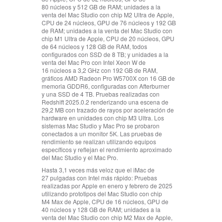
80 núcleos y 512 GB de RAM; unidades a la
venta del Mac Studio con chip M2 Ultra de Apple,
CPU de 24 núcleos, GPU de 76 núcleos y 192 GB
de RAM; unidades a la venta del Mac Studio con
chip M1 Ultra de Apple, CPU de 20 núcleos, GPU
de 64 núcleos y 128 GB de RAM, todos
configurados con SSD de 8 TB; y unidades a la
venta del Mac Pro con Intel Xeon W de
16 núcleos a 3,2 GHz con 192 GB de RAM,
gráficos AMD Radeon Pro W5700X con 16 GB de
memoria GDDR6, configuradas con Afterburner
y una SSD de 4 TB. Pruebas realizadas con
Redshift 2025.0.2 renderizando una escena de
29,2 MB con trazado de rayos por aceleración de
hardware en unidades con chip M3 Ultra. Los
sistemas Mac Studio y Mac Pro se probaron
conectados a un monitor 5K. Las pruebas de
rendimiento se realizan utilizando equipos
específicos y reflejan el rendimiento aproximado
del Mac Studio y el Mac Pro.
Hasta 3,1 veces más veloz que el iMac de
27 pulgadas con Intel más rápido:
Pruebas
realizadas por Apple en enero y febrero de 2025
utilizando prototipos del Mac Studio con chip
M4 Max de Apple, CPU de 16 núcleos, GPU de
40 núcleos y 128 GB de RAM; unidades a la
venta del Mac Studio con chip M2 Max de Apple,