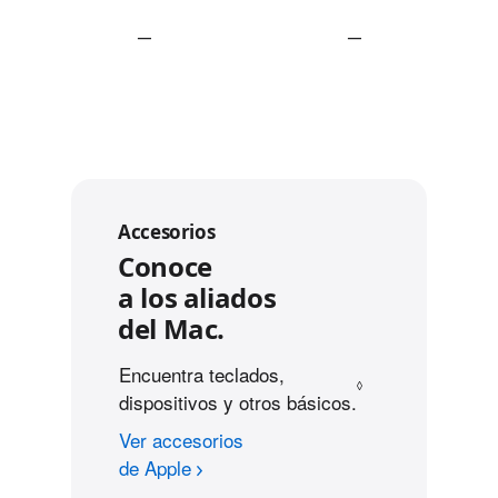
No
No
aplicable
aplicable
—
—
Conectividad
No
No
aplicable
aplicable
Accesorios
Conoce
a los aliados
del Mac.
Encuentra teclados,
◊
dispositivos y otros básicos.
Consulta los avi
Ver accesorios
de Apple