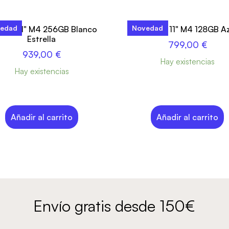
edad
Novedad
d Air 11" M4 256GB Blanco
iPad Air 11" M4 128GB A
Estrella
799,00
€
939,00
€
Hay existencias
Hay existencias
Añadir al carrito
Añadir al carrito
Envío gratis desde 150€