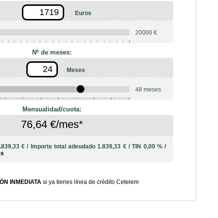
Euros
20000 €
Nº de meses:
Meses
48 meses
10
12
18
20
24
36
42
Mensualidad/cuota:
76,64 €/mes*
.839,33 €
/
Importe total adeudado
1.839,33 €
/
TIN
0,00 %
/
ás
ÓN INMEDIATA
si ya tienes línea de crédito Cetelem