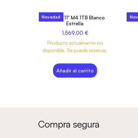
Novedad
Nov
iPad Air 11" M4 1TB Blanco
iPa
Estrella
1.569,00
€
Producto actualmente no
disponible. Se puede reservar.
Añadir al carrito
Compra segura