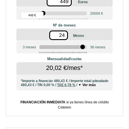
Euros
90 €
20000 €
449 €
Nº de meses:
Meses
3 meses
36 meses
6
10
12
18
20
24
Mensualidad/cuota:
20,02 €/mes*
*Importe a financiar
480,43 €
/
Importe total adeudado
480,43 €
/
TIN
0,00 %
/
TAE
6,78 %
/
Ver más
FINANCIACIÓN INMEDIATA
si ya tienes línea de crédito
Cetelem