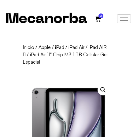
0
Inicio
/
Apple
/
iPad
/
iPad Air
/
iPad AIR
11
/ iPad Air 11" Chip M3 1 TB Cellular Gris
Espacial