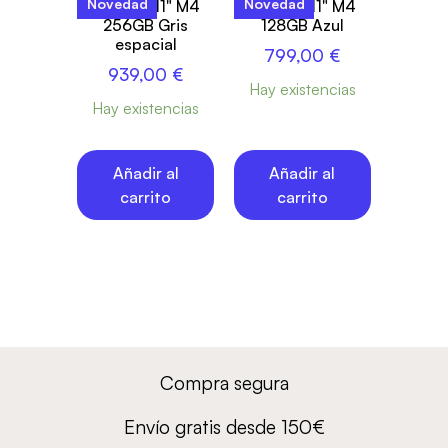
Novedad
Novedad
iPad Air 11" M4
iPad Air 11" M4
256GB Gris
128GB Azul
espacial
799,00
€
939,00
€
Hay existencias
Hay existencias
Añadir al
Añadir al
carrito
carrito
Compra segura
Envío gratis desde 150€