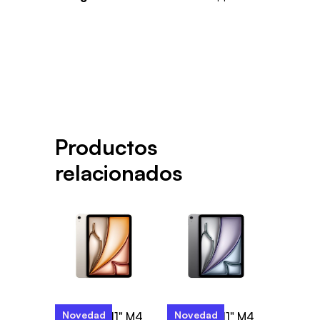
Productos
relacionados
Novedad
Novedad
iPad Air 11" M4
iPad Air 11" M4