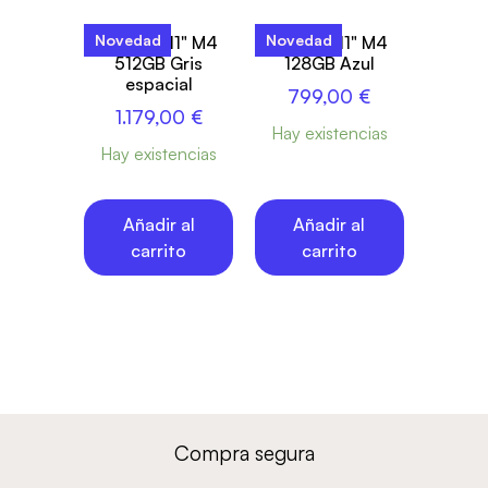
Novedad
Novedad
iPad Air 11" M4
iPad Air 11" M4
512GB Gris
128GB Azul
espacial
799,00
€
1.179,00
€
Hay existencias
Hay existencias
Añadir al
Añadir al
carrito
carrito
Compra segura