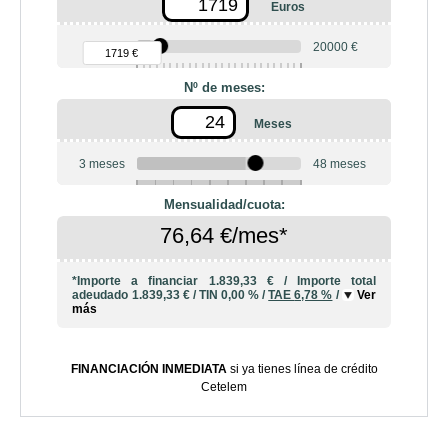
Euros
90 €
20000 €
1719 €
Nº de meses:
Meses
3 meses
48 meses
6
10
12
18
20
24
36
42
Mensualidad/cuota:
76,64 €/mes*
*Importe a financiar
1.839,33 €
/
Importe total
adeudado
1.839,33 €
/
TIN
0,00 %
/
TAE
6,78 %
/
Ver
más
FINANCIACIÓN INMEDIATA
si ya tienes línea de crédito
Cetelem