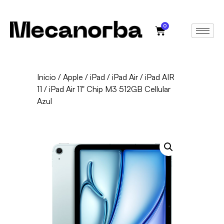
0
Inicio
/
Apple
/
iPad
/
iPad Air
/
iPad AIR
11
/ iPad Air 11" Chip M3 512GB Cellular
Azul