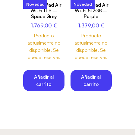
Novedad
Novedad
13-inch iPad Air
13-inch iPad Air
Wi-Fi 1TB –
Wi-Fi 512GB –
Space Grey
Purple
1.769,00
€
1.379,00
€
Producto
Producto
actualmente no
actualmente no
disponible. Se
disponible. Se
puede reservar.
puede reservar.
Añadir al
Añadir al
carrito
carrito