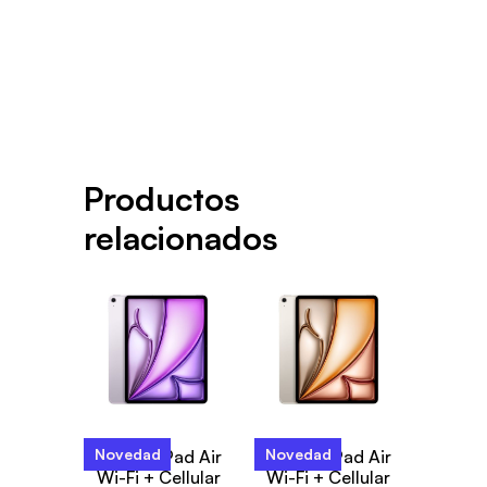
Productos
relacionados
Novedad
Novedad
13-inch iPad Air
13-inch iPad Air
Wi-Fi + Cellular
Wi-Fi + Cellular