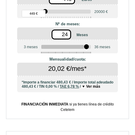
90 €
20000 €
449 €
Nº de meses:
Meses
3 meses
36 meses
6
10
12
18
20
24
Mensualidad/cuota:
20,02 €/mes*
*Importe a financiar
480,43 €
/
Importe total adeudado
480,43 €
/
TIN
0,00 %
/
TAE
6,78 %
/
Ver más
FINANCIACIÓN INMEDIATA
si ya tienes línea de crédito
Cetelem