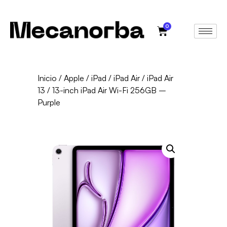
0
Inicio
/
Apple
/
iPad
/
iPad Air
/
iPad Air
13
/ 13-inch iPad Air Wi-Fi 256GB –
Purple