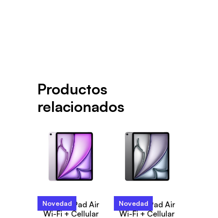
Productos
relacionados
Novedad
Novedad
13-inch iPad Air
13-inch iPad Air
Wi-Fi + Cellular
Wi-Fi + Cellular