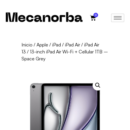
0
Inicio
/
Apple
/
iPad
/
iPad Air
/
iPad Air
13
/ 13-inch iPad Air Wi-Fi + Cellular 1TB –
Space Grey