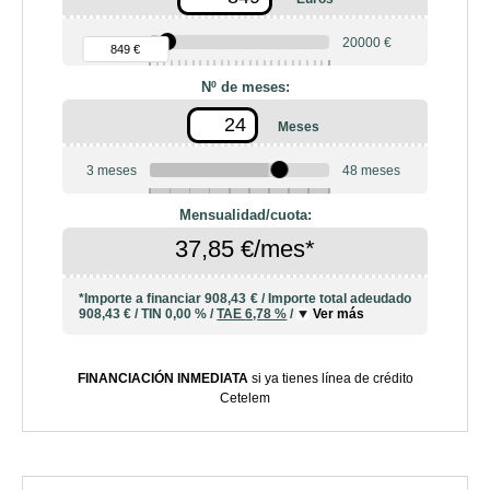
90 €
20000 €
849 €
Nº de meses:
Meses
3 meses
48 meses
6
10
12
18
20
24
36
42
Mensualidad/cuota:
37,85 €/mes*
*Importe a financiar
908,43 €
/
Importe total adeudado
908,43 €
/
TIN
0,00 %
/
TAE
6,78 %
/
Ver más
FINANCIACIÓN INMEDIATA
si ya tienes línea de crédito
Cetelem