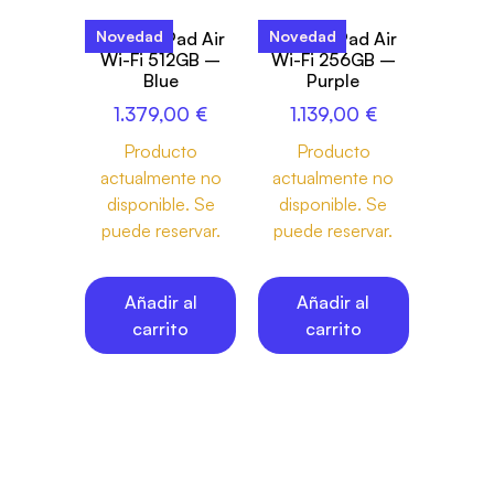
Novedad
Novedad
13-inch iPad Air
13-inch iPad Air
Wi-Fi 512GB –
Wi-Fi 256GB –
Blue
Purple
1.379,00
€
1.139,00
€
Producto
Producto
actualmente no
actualmente no
disponible. Se
disponible. Se
puede reservar.
puede reservar.
Añadir al
Añadir al
carrito
carrito