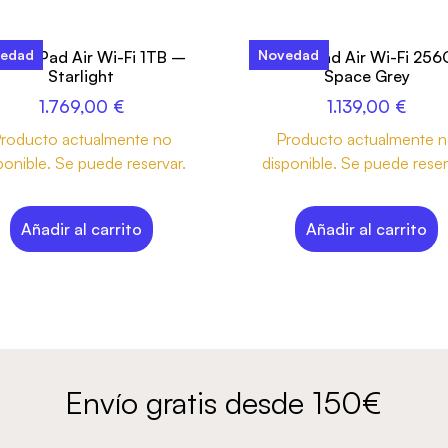
edad
Novedad
inch iPad Air Wi-Fi 1TB –
13-inch iPad Air Wi-Fi 25
Starlight
Space Grey
1.769,00
€
1.139,00
€
roducto actualmente no
Producto actualmente 
ponible. Se puede reservar.
disponible. Se puede reser
Añadir al carrito
Añadir al carrito
Envío gratis desde 150€