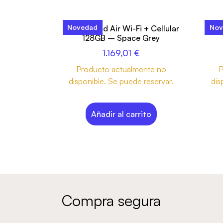
Novedad
Nov
13-inch iPad Air Wi-Fi + Cellular
13-
128GB – Space Grey
1.169,01
€
Producto actualmente no
P
disponible. Se puede reservar.
dis
Añadir al carrito
Compra segura