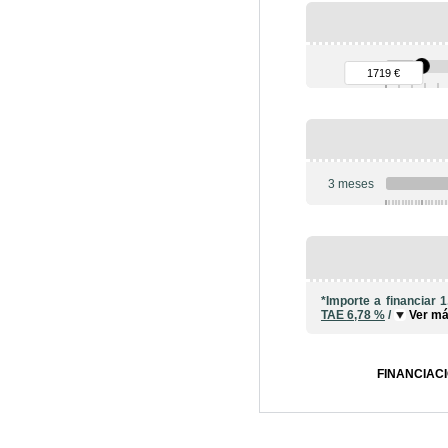
90 €
1719 €
3 meses
6
*Importe a financiar
1
TAE
6,78 %
/
Ver m
FINANCIACI