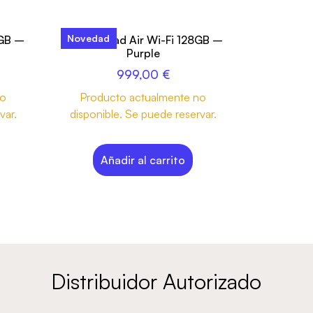
Novedad
6GB –
13-inch iPad Air Wi-Fi 128GB –
Purple
999,00
€
no
Producto actualmente no
var.
disponible. Se puede reservar.
Añadir al carrito
Distribuidor Autorizado