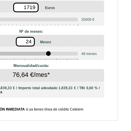
Euros
20000 €
Nº de meses:
Meses
48 meses
10
12
18
20
24
36
42
Mensualidad/cuota:
76,64 €/mes*
.839,33 €
/
Importe total adeudado
1.839,33 €
/
TIN
0,00 %
/
ás
ÓN INMEDIATA
si ya tienes línea de crédito Cetelem