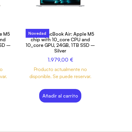
Novedad
le M5
13-inch MacBook Air: Apple M5
and
chip with 10_core CPU and
SSD –
10_core GPU, 24GB, 1TB SSD –
Silver
1.979,00
€
no
Producto actualmente no
var.
disponible. Se puede reservar.
Añadir al carrito