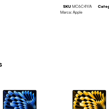
SKU
MC6C4Y/A
Categ
Marca:
Apple
s