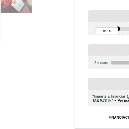
90 €
949 €
3 meses
*Importe a financiar
1
TAE
6,78 %
/
Ver m
FINANCIACI