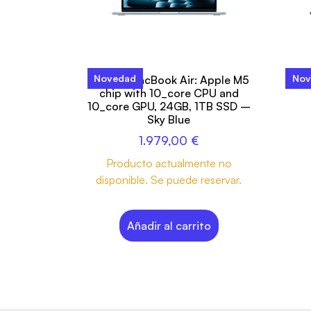
Novedad
Nov
13-inch MacBook Air: Apple M5
M
chip with 10_core CPU and
10_core GPU, 24GB, 1TB SSD –
Sky Blue
1.979,00
€
Producto actualmente no
disponible. Se puede reservar.
Añadir al carrito