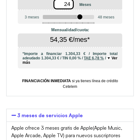
Meses
3 meses
48 meses
6
10
12
18
20
24
36
42
Mensualidad/cuota:
54,35 €/mes*
*Importe a financiar
1.304,33 €
/
Importe total
adeudado
1.304,33 €
/
TIN
0,00 %
/
TAE
6,78 %
/
Ver
más
FINANCIACIÓN INMEDIATA
si ya tienes línea de crédito
Cetelem
3 meses de servicios Apple
Apple ofrece 3 meses gratis de Apple(Apple Music,
Apple Arcade, Apple TV) para nuevos suscriptores