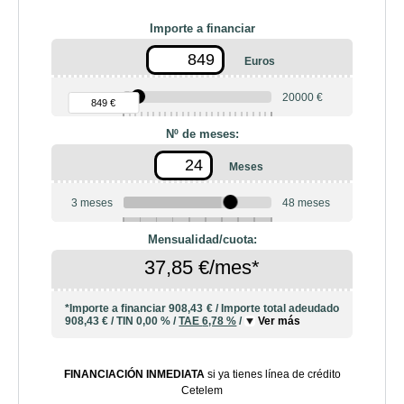
Importe a financiar
Euros
90 €
20000 €
849 €
Nº de meses:
Meses
3 meses
48 meses
6
10
12
18
20
24
36
42
Mensualidad/cuota:
37,85 €/mes*
*Importe a financiar
908,43 €
/
Importe total adeudado
908,43 €
/
TIN
0,00 %
/
TAE
6,78 %
/
Ver más
FINANCIACIÓN INMEDIATA
si ya tienes línea de crédito
Cetelem