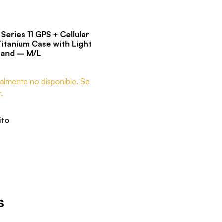
eries 11 GPS + Cellular
tanium Case with Light
Band – M/L
almente no disponible. Se
.
ito
s