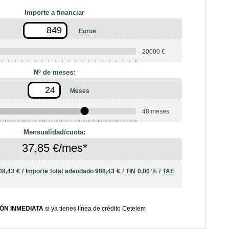
Importe a financiar
Euros
20000 €
Nº de meses:
Meses
48 meses
10
12
18
20
24
36
42
Mensualidad/cuota:
37,85 €/mes*
08,43 €
/
Importe total adeudado
908,43 €
/
TIN
0,00 %
/
TAE
ÓN INMEDIATA
si ya tienes línea de crédito Cetelem