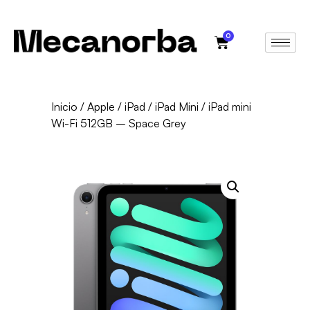
0
Inicio
/
Apple
/
iPad
/
iPad Mini
/ iPad mini
Wi-Fi 512GB – Space Grey