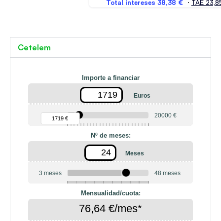
Cetelem
Importe a financiar
Euros
90 €
20000 €
1719 €
Nº de meses:
Meses
3 meses
48 meses
6
10
12
18
20
24
36
42
Mensualidad/cuota:
76,64 €/mes*