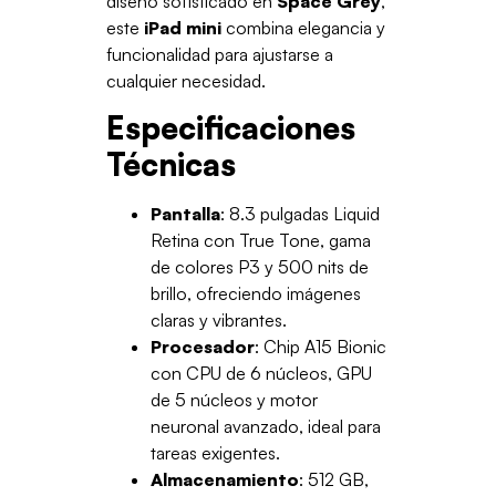
diseño sofisticado en
Space Grey
,
este
iPad mini
combina elegancia y
funcionalidad para ajustarse a
cualquier necesidad.
Especificaciones
Técnicas
Pantalla
: 8.3 pulgadas Liquid
Retina con True Tone, gama
de colores P3 y 500 nits de
brillo, ofreciendo imágenes
claras y vibrantes.
Procesador
: Chip A15 Bionic
con CPU de 6 núcleos, GPU
de 5 núcleos y motor
neuronal avanzado, ideal para
tareas exigentes.
Almacenamiento
: 512 GB,