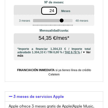
Nº de meses:
Meses
3 meses
48 meses
6
10
12
18
20
24
36
42
Mensualidad/cuota:
54,35 €/mes*
*Importe a financiar
1.304,33 €
/
Importe total
adeudado
1.304,33 €
/
TIN
0,00 %
/
TAE
6,78 %
/
Ver
más
FINANCIACIÓN INMEDIATA
si ya tienes línea de crédito
Cetelem
3 meses de servicios Apple
Apple ofrece 3 meses gratis de Apple(Apple Music,