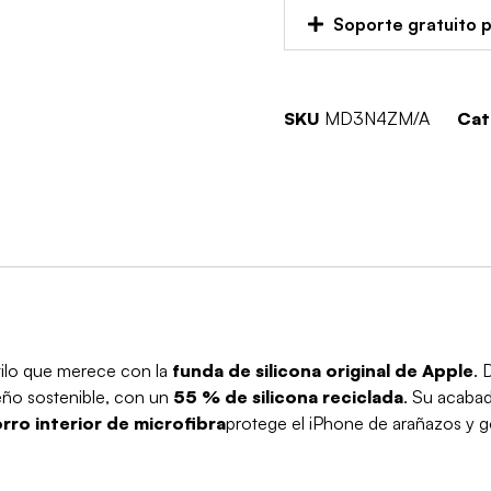
Soporte gratuito 
SKU
MD3N4ZM/A
Cat
stilo que merece con la
funda de silicona original de Apple
. 
seño sostenible, con un
55 % de silicona reciclada
. Su acaba
orro interior de microfibra
protege el iPhone de arañazos y g