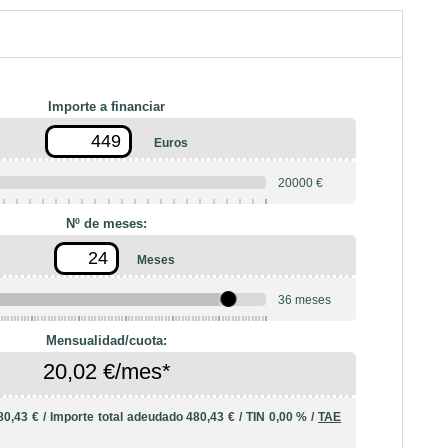
Importe a financiar
Euros
20000 €
Nº de meses:
Meses
36 meses
10
12
18
20
24
Mensualidad/cuota:
20,02 €/mes*
80,43 €
/
Importe total adeudado
480,43 €
/
TIN
0,00 %
/
TAE