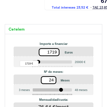
Cetelem
Importe a financiar
Euros
90 €
20000 €
1719 €
Nº de meses:
Meses
3 meses
48 meses
6
10
12
18
20
24
36
42
Mensualidad/cuota: