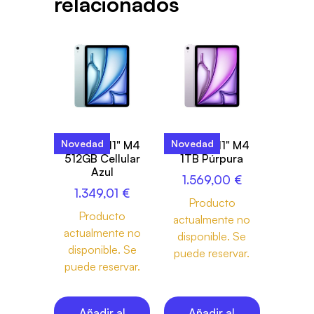
relacionados
Novedad
Novedad
iPad Air 11" M4
iPad Air 11" M4
512GB Cellular
1TB Púrpura
Azul
1.569,00
€
1.349,01
€
Producto
Producto
actualmente no
actualmente no
disponible. Se
disponible. Se
puede reservar.
puede reservar.
Añadir al
Añadir al