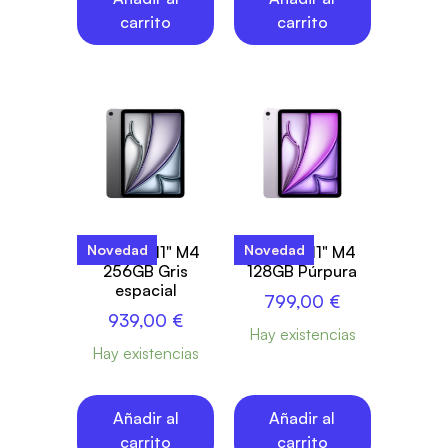
carrito
carrito
Novedad
Novedad
iPad Air 11" M4
iPad Air 11" M4
256GB Gris
128GB Púrpura
espacial
799,00
€
939,00
€
Hay existencias
Hay existencias
Añadir al
Añadir al
carrito
carrito