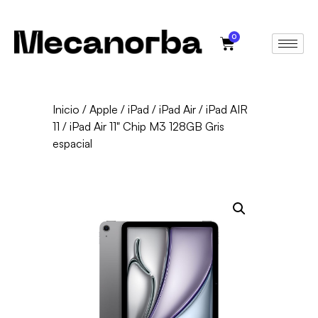
0
Inicio
/
Apple
/
iPad
/
iPad Air
/
iPad AIR
11
/ iPad Air 11" Chip M3 128GB Gris
espacial