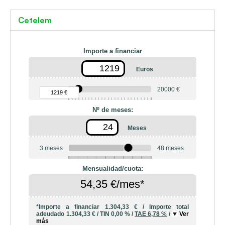
Cetelem
Importe a financiar
Euros
90 €
20000 €
1219 €
Nº de meses:
Meses
3 meses
48 meses
6
10
12
18
20
24
36
42
Mensualidad/cuota:
54,35 €/mes*
*Importe a financiar
1.304,33 €
/
Importe total
adeudado
1.304,33 €
/
TIN
0,00 %
/
TAE
6,78 %
/
Ver
más