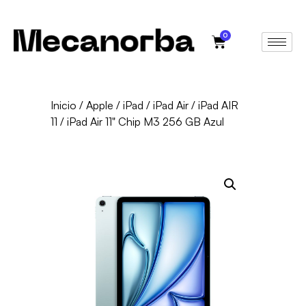
0
Inicio
/
Apple
/
iPad
/
iPad Air
/
iPad AIR
11
/ iPad Air 11" Chip M3 256 GB Azul