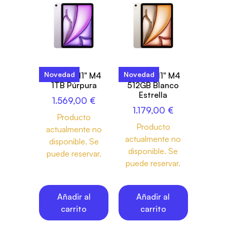
Novedad
Novedad
iPad Air 11" M4
iPad Air 11" M4
1TB Púrpura
512GB Blanco
Estrella
1.569,00
€
1.179,00
€
Producto
Producto
actualmente no
actualmente no
disponible. Se
disponible. Se
puede reservar.
puede reservar.
Añadir al
Añadir al
carrito
carrito