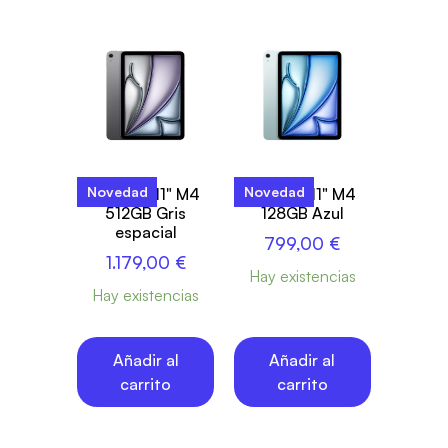
Novedad
Novedad
iPad Air 11" M4
iPad Air 11" M4
512GB Gris
128GB Azul
espacial
799,00
€
1.179,00
€
Hay existencias
Hay existencias
Añadir al
Añadir al
carrito
carrito