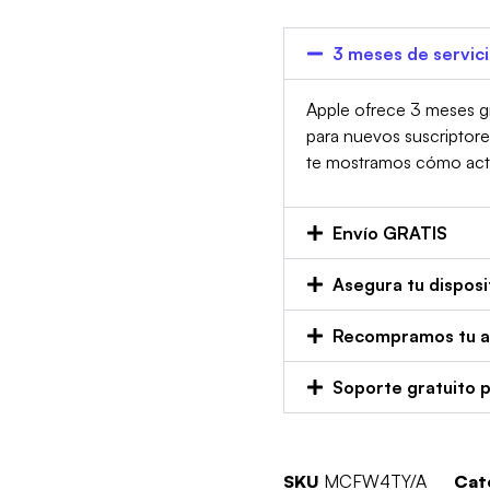
3 meses de servic
Apple ofrece 3 meses gr
para nuevos suscriptor
te mostramos cómo activa
Envío GRATIS
Asegura tu disposi
Recompramos tu an
Soporte gratuito 
SKU
MCFW4TY/A
Cat