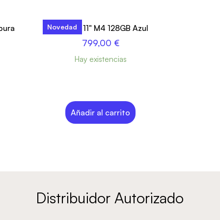
Novedad
pura
iPad Air 11" M4 128GB Azul
799,00
€
Hay existencias
Añadir al carrito
Distribuidor Autorizado