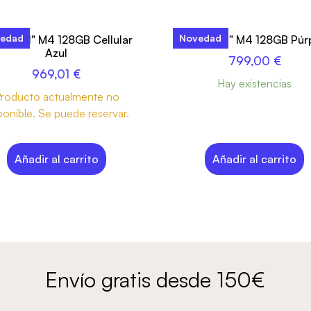
edad
Novedad
d Air 11" M4 128GB Cellular
iPad Air 11" M4 128GB Púr
Azul
799,00
€
969,01
€
Hay existencias
roducto actualmente no
ponible. Se puede reservar.
Añadir al carrito
Añadir al carrito
Envío gratis desde 150€