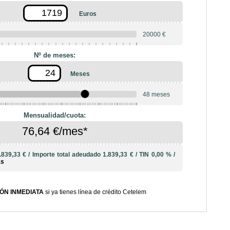
Euros
20000 €
Nº de meses:
Meses
48 meses
10
12
18
20
24
36
42
Mensualidad/cuota:
76,64 €/mes*
.839,33 €
/
Importe total adeudado
1.839,33 €
/
TIN
0,00 %
/
ás
ÓN INMEDIATA
si ya tienes línea de crédito Cetelem