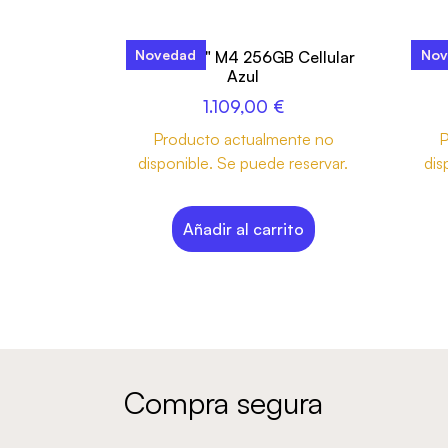
Novedad
Nov
iPad Air 11" M4 256GB Cellular
iPa
Azul
1.109,00
€
Producto actualmente no
P
disponible. Se puede reservar.
dis
Añadir al carrito
Compra segura