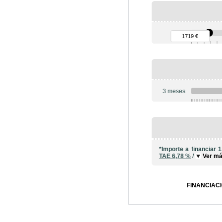
90 €
1719 €
3 meses
6
*Importe a financiar
1
TAE
6,78 %
/
Ver m
FINANCIACI