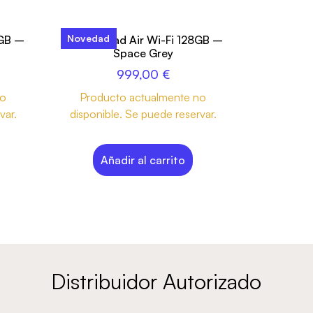
Novedad
6GB –
13-inch iPad Air Wi-Fi 128GB –
Space Grey
999,00
€
no
Producto actualmente no
var.
disponible. Se puede reservar.
Añadir al carrito
Distribuidor Autorizado