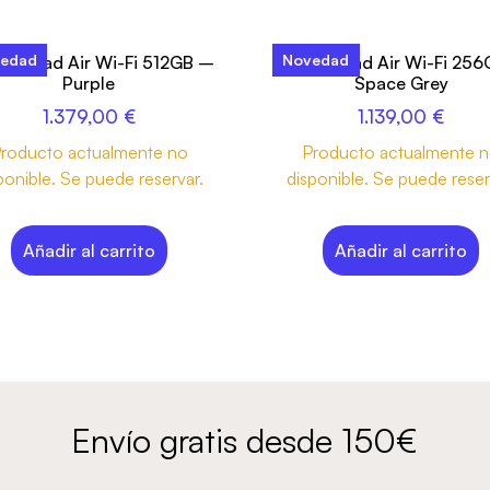
edad
Novedad
nch iPad Air Wi-Fi 512GB –
13-inch iPad Air Wi-Fi 25
Purple
Space Grey
1.379,00
€
1.139,00
€
roducto actualmente no
Producto actualmente 
ponible. Se puede reservar.
disponible. Se puede reser
Añadir al carrito
Añadir al carrito
Envío gratis desde 150€