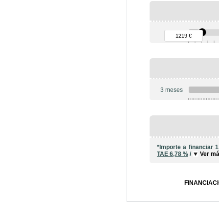
90 €
1219 €
3 meses
6
*Importe a financiar
1
TAE
6,78 %
/
Ver m
FINANCIACI