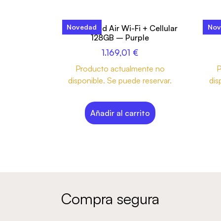
Novedad
Nov
13-inch iPad Air Wi-Fi + Cellular
13-i
128GB – Purple
1.169,01
€
Producto actualmente no
P
disponible. Se puede reservar.
dis
Añadir al carrito
Compra segura