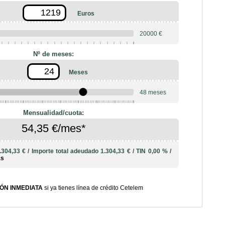
Euros
20000 €
Nº de meses:
Meses
48 meses
10
12
18
20
24
36
42
Mensualidad/cuota:
54,35 €/mes*
.304,33 €
/
Importe total adeudado
1.304,33 €
/
TIN
0,00 %
/
ás
ÓN INMEDIATA
si ya tienes línea de crédito Cetelem