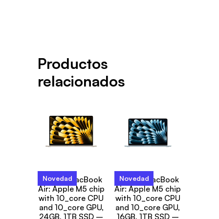
Productos
relacionados
Novedad
Novedad
15-inch MacBook
13-inch MacBook
Air: Apple M5 chip
Air: Apple M5 chip
with 10_core CPU
with 10_core CPU
and 10_core GPU,
and 10_core GPU,
24GB, 1TB SSD –
16GB, 1TB SSD –