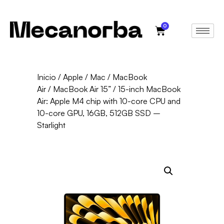
0
Inicio
/
Apple
/
Mac
/
MacBook
Air
/
MacBook Air 15”
/ 15-inch MacBook
Air: Apple M4 chip with 10-core CPU and
10-core GPU, 16GB, 512GB SSD –
Starlight